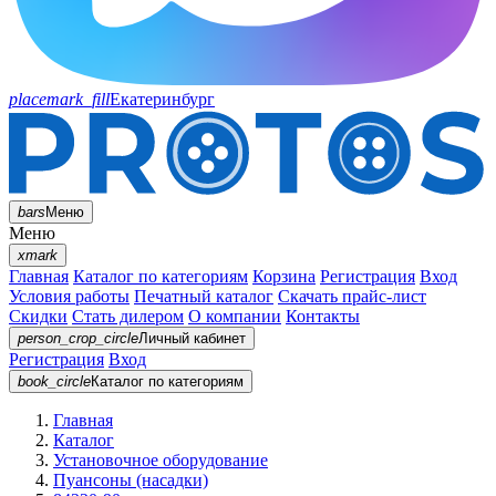
placemark_fill
Екатеринбург
bars
Меню
Меню
xmark
Главная
Каталог по категориям
Корзина
Регистрация
Вход
Условия работы
Печатный каталог
Скачать прайс-лист
Скидки
Стать дилером
О компании
Контакты
person_crop_circle
Личный кабинет
Регистрация
Вход
book_circle
Каталог
по категориям
Главная
Каталог
Установочное оборудование
Пуансоны (насадки)