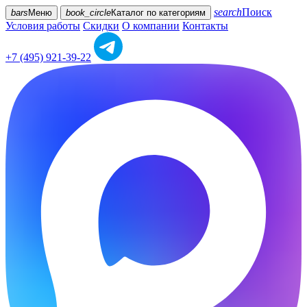
search
Поиск
bars
Меню
book_circle
Каталог
по категориям
Условия работы
Скидки
О компании
Контакты
+7 (495) 921-39-22