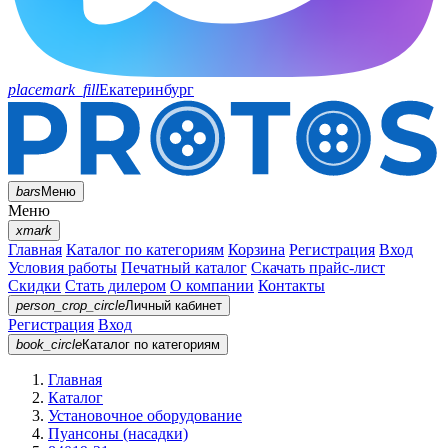
placemark_fill
Екатеринбург
bars
Меню
Меню
xmark
Главная
Каталог по категориям
Корзина
Регистрация
Вход
Условия работы
Печатный каталог
Скачать прайс-лист
Скидки
Стать дилером
О компании
Контакты
person_crop_circle
Личный кабинет
Регистрация
Вход
book_circle
Каталог
по категориям
Главная
Каталог
Установочное оборудование
Пуансоны (насадки)