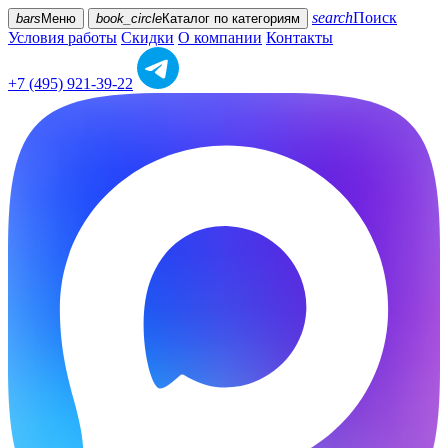
search
Поиск
bars
Меню
book_circle
Каталог
по категориям
Условия работы
Скидки
О компании
Контакты
+7 (495) 921-39-22