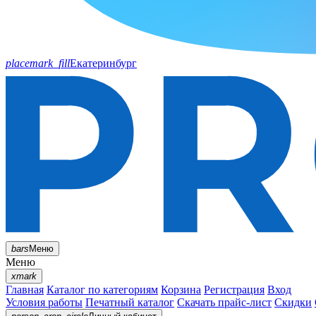
placemark_fill
Екатеринбург
bars
Меню
Меню
xmark
Главная
Каталог по категориям
Корзина
Регистрация
Вход
Условия работы
Печатный каталог
Скачать прайс-лист
Скидки