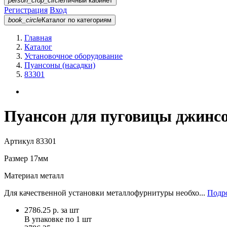
person_crop_circle
Личный кабинет
Регистрация
Вход
book_circle
Каталог
по категориям
Главная
Каталог
Установочное оборудование
Пуансоны (насадки)
83301
Пуансон для пуговицы джинсо
Артикул
83301
Размер
17мм
Материал
металл
Для качественной установки металлофурнитуры необхо...
Подро
2786.25
р.
за шт
В упаковке по
1 шт