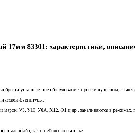
й 17мм 83301: характеристики, описани
обрести установочное оборудование: пресс и пуансоны, а также
лической фурнитуры.
марок: У8, У10, У8А, Х12, Ф1 и др., закаливаются в режимах, 
го масштаба, так и небольшого ателье.