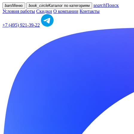
search
Поиск
bars
Меню
book_circle
Каталог
по категориям
Условия работы
Скидки
О компании
Контакты
+7 (495) 921-39-22