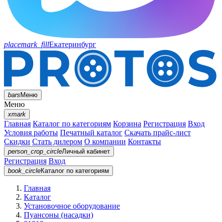
placemark_fill
Екатеринбург
bars
Меню
Меню
xmark
Главная
Каталог по категориям
Корзина
Регистрация
Вход
Условия работы
Печатный каталог
Скачать прайс-лист
Скидки
Стать дилером
О компании
Контакты
person_crop_circle
Личный кабинет
Регистрация
Вход
book_circle
Каталог
по категориям
Главная
Каталог
Установочное оборудование
Пуансоны (насадки)