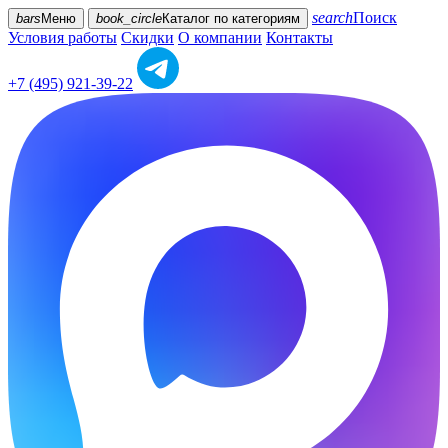
search
Поиск
bars
Меню
book_circle
Каталог
по категориям
Условия работы
Скидки
О компании
Контакты
+7 (495) 921-39-22