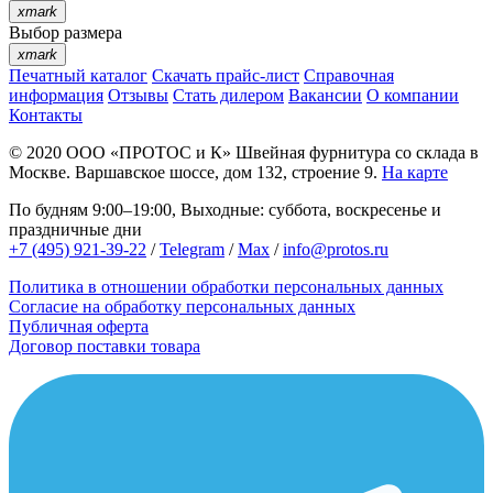
xmark
Выбор размера
xmark
Печатный каталог
Скачать прайс-лист
Справочная
информация
Отзывы
Стать дилером
Вакансии
О компании
Контакты
© 2020
ООО «ПРОТОС и К»
Швейная фурнитура со склада в
Москве.
Варшавское шоссе, дом 132, строение 9.
На карте
По будням 9:00–19:00, Выходные: суббота, воскресенье и
праздничные дни
+7 (495) 921-39-22
/
Telegram
/
Max
/
info@protos.ru
Политика в отношении обработки персональных данных
Согласие на обработку персональных данных
Публичная оферта
Договор поставки товара