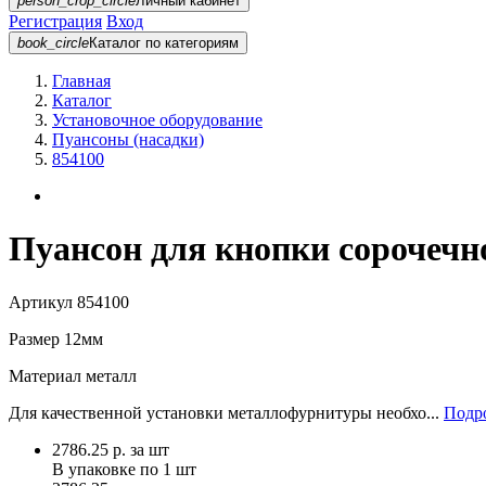
person_crop_circle
Личный кабинет
Регистрация
Вход
book_circle
Каталог
по категориям
Главная
Каталог
Установочное оборудование
Пуансоны (насадки)
854100
Пуансон для кнопки сорочечн
Артикул
854100
Размер
12мм
Материал
металл
Для качественной установки металлофурнитуры необхо...
Подро
2786.25
р.
за шт
В упаковке по
1 шт