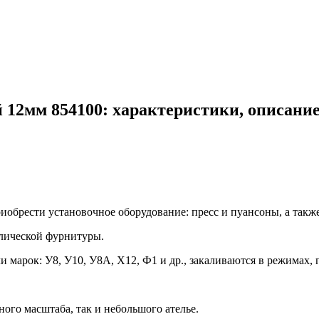
 12мм 854100: характеристики, описани
обрести установочное оборудование: пресс и пуансоны, а также
лической фурнитуры.
марок: У8, У10, У8А, Х12, Ф1 и др., закаливаются в режимах, 
го масштаба, так и небольшого ателье.