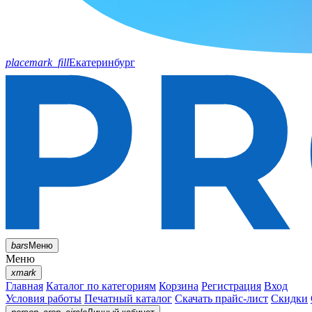
placemark_fill
Екатеринбург
bars
Меню
Меню
xmark
Главная
Каталог по категориям
Корзина
Регистрация
Вход
Условия работы
Печатный каталог
Скачать прайс-лист
Скидки