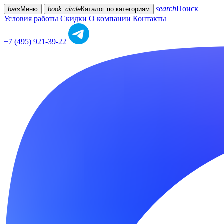
search
Поиск
bars
Меню
book_circle
Каталог
по категориям
Условия работы
Скидки
О компании
Контакты
+7 (495) 921-39-22