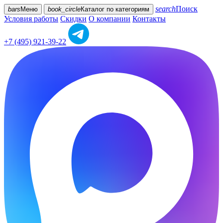
search
Поиск
bars
Меню
book_circle
Каталог
по категориям
Условия работы
Скидки
О компании
Контакты
+7 (495) 921-39-22