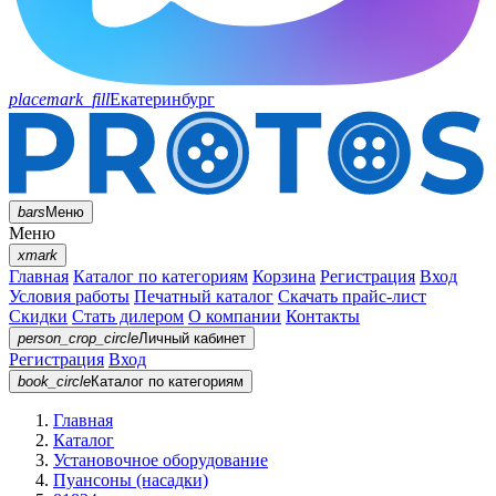
placemark_fill
Екатеринбург
bars
Меню
Меню
xmark
Главная
Каталог по категориям
Корзина
Регистрация
Вход
Условия работы
Печатный каталог
Скачать прайс-лист
Скидки
Стать дилером
О компании
Контакты
person_crop_circle
Личный кабинет
Регистрация
Вход
book_circle
Каталог
по категориям
Главная
Каталог
Установочное оборудование
Пуансоны (насадки)