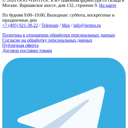
© 2020
ООО «ПРОТОС и К»
Швейная фурнитура со склада в
Москве.
Варшавское шоссе, дом 132, строение 9.
На карте
По будням 9:00–19:00, Выходные: суббота, воскресенье и
праздничные дни
+7 (495) 921-39-22
/
Telegram
/
Max
/
info@protos.ru
Политика в отношении обработки персональных данных
Согласие на обработку персональных данных
Публичная оферта
Договор поставки товара