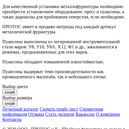
Для качественной установки металлофурнитуры необходимо
приобрести установочное оборудование: пресс и пуансоны, а
также дыроколы для пробивания отверстия, если необходимо.
ПРОТОС имеет в продаже матрицы под каждый артикул
металлической фурнитуры.
Пуансоны выполнены из легированной инструментальной
стали марок: У8, У10, У8А, Х12, Ф1 и др., закаливаются в
режимах, предназначенных для этих марок.
Пуансоны обладают повышенной изностойкостью.
Пуансоны выдержат темп производительности как
промышленного масштаба, так и небольшого ателье.
Выбор цвета
xmark
Выбор размера
xmark
Печатный каталог
Скачать прайс-лист
Справочная
информация
Отзывы
Стать дилером
Вакансии
О компании
Контакты