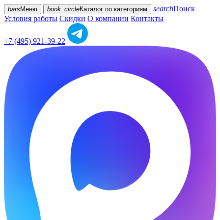
search
Поиск
bars
Меню
book_circle
Каталог
по категориям
Условия работы
Скидки
О компании
Контакты
+7 (495) 921-39-22