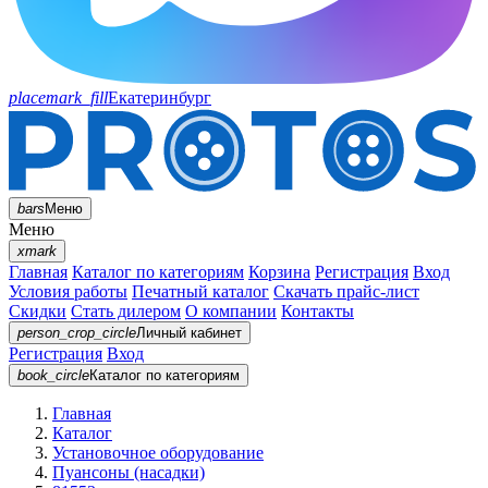
placemark_fill
Екатеринбург
bars
Меню
Меню
xmark
Главная
Каталог по категориям
Корзина
Регистрация
Вход
Условия работы
Печатный каталог
Скачать прайс-лист
Скидки
Стать дилером
О компании
Контакты
person_crop_circle
Личный кабинет
Регистрация
Вход
book_circle
Каталог
по категориям
Главная
Каталог
Установочное оборудование
Пуансоны (насадки)