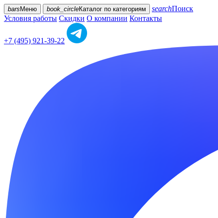
search
Поиск
bars
Меню
book_circle
Каталог
по категориям
Условия работы
Скидки
О компании
Контакты
+7 (495) 921-39-22