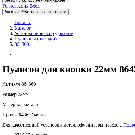
person_crop_circle
Личный кабинет
Регистрация
Вход
book_circle
Каталог
по категориям
Главная
Каталог
Установочное оборудование
Пуансоны (насадки)
864360
Пуансон для кнопки 22мм 864
Артикул
864360
Размер
22мм
Материал
металл
Прочее
64360 "мятая"
Для качественной установки металлофурнитуры необхо...
Подро