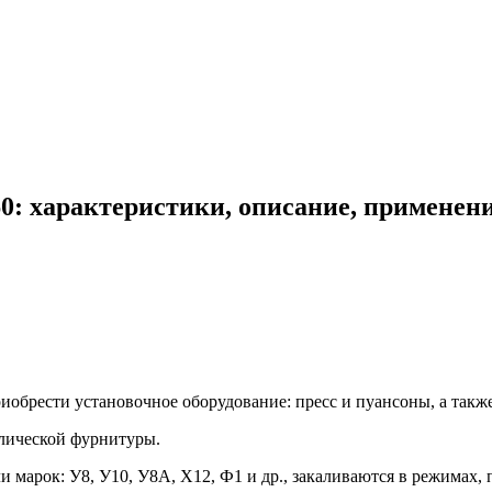
0: характеристики, описание, применен
обрести установочное оборудование: пресс и пуансоны, а также
лической фурнитуры.
марок: У8, У10, У8А, Х12, Ф1 и др., закаливаются в режимах, 