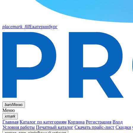
placemark_fill
Екатеринбург
bars
Меню
Меню
xmark
Главная
Каталог по категориям
Корзина
Регистрация
Вход
Условия работы
Печатный каталог
Скачать прайс-лист
Скидки