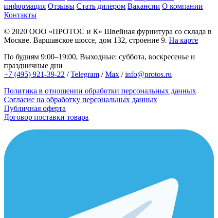
информация
Отзывы
Стать дилером
Вакансии
О компании
Контакты
© 2020
ООО «ПРОТОС и К»
Швейная фурнитура со склада в
Москве.
Варшавское шоссе, дом 132, строение 9.
На карте
По будням 9:00–19:00, Выходные: суббота, воскресенье и
праздничные дни
+7 (495) 921-39-22
/
Telegram
/
Max
/
info@protos.ru
Политика в отношении обработки персональных данных
Согласие на обработку персональных данных
Публичная оферта
Договор поставки товара