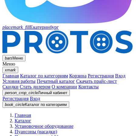
placemark_fill
Екатеринбург
bars
Меню
Меню
xmark
Главная
Каталог по категориям
Корзина
Регистрация
Вход
Условия работы
Печатный каталог
Скачать прайс-лист
Скидки
Стать дилером
О компании
Контакты
person_crop_circle
Личный кабинет
Регистрация
Вход
book_circle
Каталог
по категориям
Главная
Каталог
Установочное оборудование
Пуансоны (насадки)