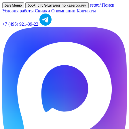
search
Поиск
bars
Меню
book_circle
Каталог
по категориям
Условия работы
Скидки
О компании
Контакты
+7 (495) 921-39-22