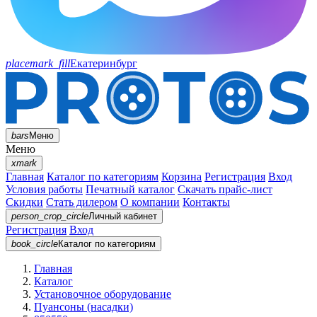
placemark_fill
Екатеринбург
bars
Меню
Меню
xmark
Главная
Каталог по категориям
Корзина
Регистрация
Вход
Условия работы
Печатный каталог
Скачать прайс-лист
Скидки
Стать дилером
О компании
Контакты
person_crop_circle
Личный кабинет
Регистрация
Вход
book_circle
Каталог
по категориям
Главная
Каталог
Установочное оборудование
Пуансоны (насадки)