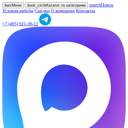
search
Поиск
bars
Меню
book_circle
Каталог
по категориям
Условия работы
Скидки
О компании
Контакты
+7 (495) 921-39-22