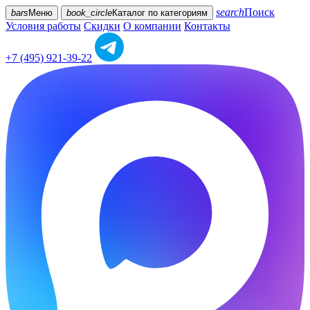
search
Поиск
bars
Меню
book_circle
Каталог
по категориям
Условия работы
Скидки
О компании
Контакты
+7 (495) 921-39-22