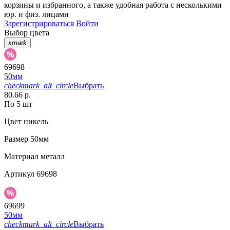
корзины
и
избранного
, а также удобная работа с несколькими
юр. и физ. лицами
Зарегистрироваться
Войти
Выбор цвета
xmark
69698
50мм
checkmark_alt_circle
Выбрать
80.66 р.
По 5 шт
Цвет
никель
Размер
50мм
Материал
металл
Артикул
69698
69699
50мм
checkmark_alt_circle
Выбрать