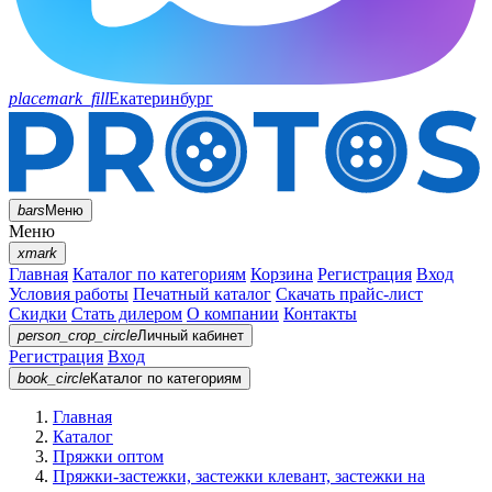
placemark_fill
Екатеринбург
bars
Меню
Меню
xmark
Главная
Каталог по категориям
Корзина
Регистрация
Вход
Условия работы
Печатный каталог
Скачать прайс-лист
Скидки
Стать дилером
О компании
Контакты
person_crop_circle
Личный кабинет
Регистрация
Вход
book_circle
Каталог
по категориям
Главная
Каталог
Пряжки оптом
Пряжки-застежки, застежки клевант, застежки на