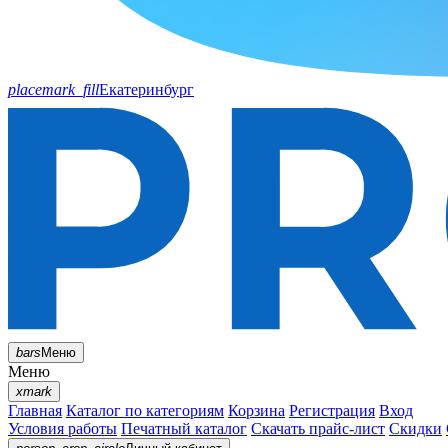
placemark_fill
Екатеринбург
bars
Меню
Меню
xmark
Главная
Каталог по категориям
Корзина
Регистрация
Вход
Условия работы
Печатный каталог
Скачать прайс-лист
Скидки