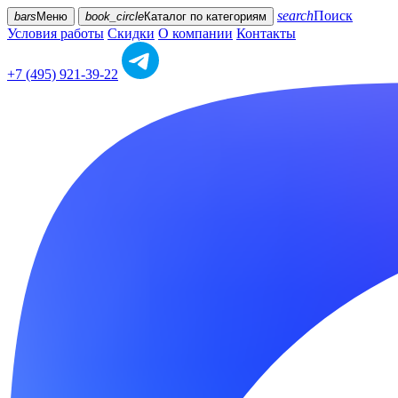
search
Поиск
bars
Меню
book_circle
Каталог
по категориям
Условия работы
Скидки
О компании
Контакты
+7 (495) 921-39-22