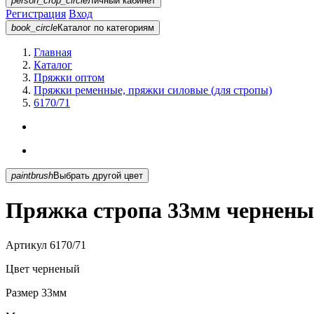
person_crop_circle
Личный кабинет
Регистрация
Вход
book_circle
Каталог
по категориям
Главная
Каталог
Пряжки оптом
Пряжки ременные, пряжки силовые (для стропы)
6170/71
paintbrush
Выбрать другой цвет
Пряжка стропа 33мм чернены
Артикул
6170/71
Цвет
черненый
Размер
33мм