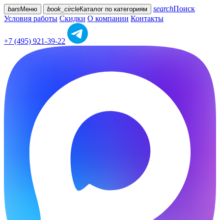
search
Поиск
bars
Меню
book_circle
Каталог
по категориям
Условия работы
Скидки
О компании
Контакты
+7 (495) 921-39-22