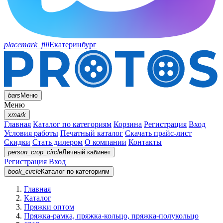
placemark_fill
Екатеринбург
bars
Меню
Меню
xmark
Главная
Каталог по категориям
Корзина
Регистрация
Вход
Условия работы
Печатный каталог
Скачать прайс-лист
Скидки
Стать дилером
О компании
Контакты
person_crop_circle
Личный кабинет
Регистрация
Вход
book_circle
Каталог
по категориям
Главная
Каталог
Пряжки оптом
Пряжка-рамка, пряжка-кольцо, пряжка-полукольцо