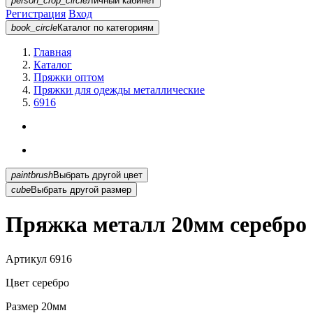
person_crop_circle
Личный кабинет
Регистрация
Вход
book_circle
Каталог
по категориям
Главная
Каталог
Пряжки оптом
Пряжки для одежды металлические
6916
paintbrush
Выбрать другой цвет
cube
Выбрать другой размер
Пряжка металл 20мм серебро 
Артикул
6916
Цвет
серебро
Размер
20мм