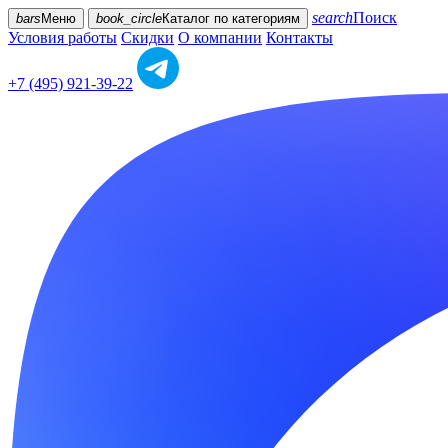
search
Поиск
bars
Меню
book_circle
Каталог
по категориям
Условия работы
Скидки
О компании
Контакты
+7 (495) 921-39-22