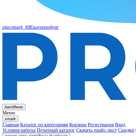
placemark_fill
Екатеринбург
bars
Меню
Меню
xmark
Главная
Каталог по категориям
Корзина
Регистрация
Вход
Условия работы
Печатный каталог
Скачать прайс-лист
Скидки