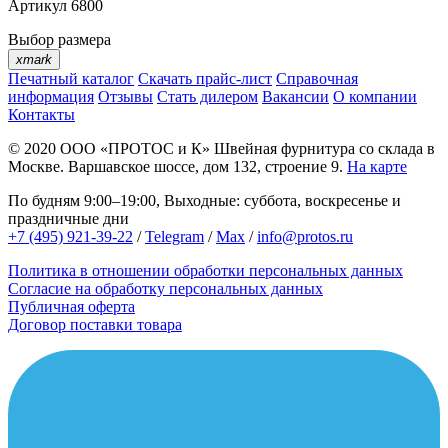
Артикул
6800
Выбор размера
xmark
Печатный каталог
Скачать прайс-лист
Справочная
информация
Отзывы
Стать дилером
Вакансии
О компании
Контакты
© 2020
ООО «ПРОТОС и К»
Швейная фурнитура со склада в
Москве.
Варшавское шоссе, дом 132, строение 9.
На карте
По будням 9:00–19:00, Выходные: суббота, воскресенье и
праздничные дни
+7 (495) 921-39-22
/
Telegram
/
Max
/
info@protos.ru
Политика в отношении обработки персональных данных
Согласие на обработку персональных данных
Публичная оферта
Договор поставки товара