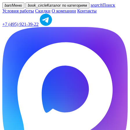
search
Поиск
bars
Меню
book_circle
Каталог
по категориям
Условия работы
Скидки
О компании
Контакты
+7 (495) 921-39-22