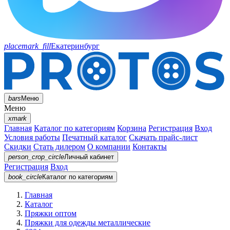
placemark_fill
Екатеринбург
bars
Меню
Меню
xmark
Главная
Каталог по категориям
Корзина
Регистрация
Вход
Условия работы
Печатный каталог
Скачать прайс-лист
Скидки
Стать дилером
О компании
Контакты
person_crop_circle
Личный кабинет
Регистрация
Вход
book_circle
Каталог
по категориям
Главная
Каталог
Пряжки оптом
Пряжки для одежды металлические