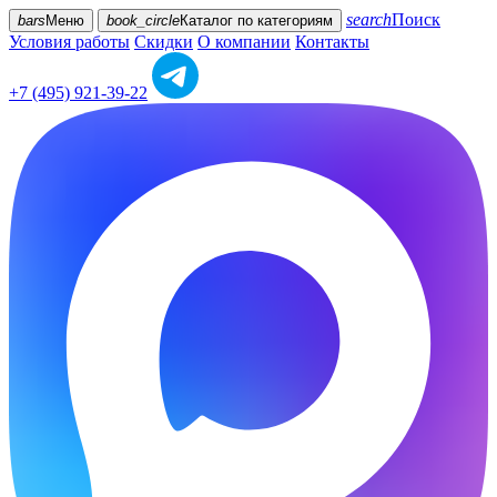
search
Поиск
bars
Меню
book_circle
Каталог
по категориям
Условия работы
Скидки
О компании
Контакты
+7 (495) 921-39-22