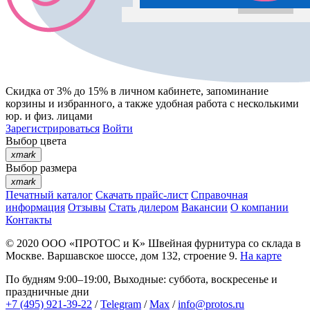
Скидка от 3% до 15%
в личном кабинете, запоминание
корзины
и
избранного
, а также удобная работа с несколькими
юр. и физ. лицами
Зарегистрироваться
Войти
Выбор цвета
xmark
Выбор размера
xmark
Печатный каталог
Скачать прайс-лист
Справочная
информация
Отзывы
Стать дилером
Вакансии
О компании
Контакты
© 2020
ООО «ПРОТОС и К»
Швейная фурнитура со склада в
Москве.
Варшавское шоссе, дом 132, строение 9.
На карте
По будням 9:00–19:00, Выходные: суббота, воскресенье и
праздничные дни
+7 (495) 921-39-22
/
Telegram
/
Max
/
info@protos.ru