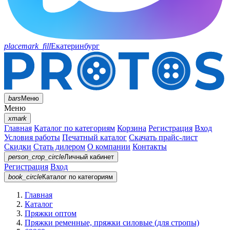
placemark_fill
Екатеринбург
bars
Меню
Меню
xmark
Главная
Каталог по категориям
Корзина
Регистрация
Вход
Условия работы
Печатный каталог
Скачать прайс-лист
Скидки
Стать дилером
О компании
Контакты
person_crop_circle
Личный кабинет
Регистрация
Вход
book_circle
Каталог
по категориям
Главная
Каталог
Пряжки оптом
Пряжки ременные, пряжки силовые (для стропы)