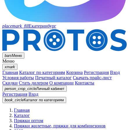
placemark_fill
Екатеринбург
bars
Меню
Меню
xmark
Главная
Каталог по категориям
Корзина
Регистрация
Вход
Условия работы
Печатный каталог
Скачать прайс-лист
Скидки
Стать дилером
О компании
Контакты
person_crop_circle
Личный кабинет
Регистрация
Вход
book_circle
Каталог
по категориям
Главная
Каталог
Пряжки оптом
Пряжки жилетные, пряжки для комбинезонов