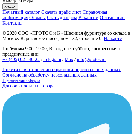
Выбор размера
xmark
Печатный каталог
Скачать прайс-лист
Справочная
информация
Отзывы
Стать дилером
Вакансии
О компании
Контакты
© 2020
ООО «ПРОТОС и К»
Швейная фурнитура со склада в
Москве.
Варшавское шоссе, дом 132, строение 9.
На карте
По будням 9:00–19:00, Выходные: суббота, воскресенье и
праздничные дни
+7 (495) 921-39-22
/
Telegram
/
Max
/
info@protos.ru
Политика в отношении обработки персональных данных
Согласие на обработку персональных данных
Публичная оферта
Договор поставки товара