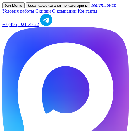
search
Поиск
bars
Меню
book_circle
Каталог
по категориям
Условия работы
Скидки
О компании
Контакты
+7 (495) 921-39-22