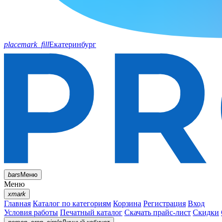
placemark_fill
Екатеринбург
bars
Меню
Меню
xmark
Главная
Каталог по категориям
Корзина
Регистрация
Вход
Условия работы
Печатный каталог
Скачать прайс-лист
Скидки