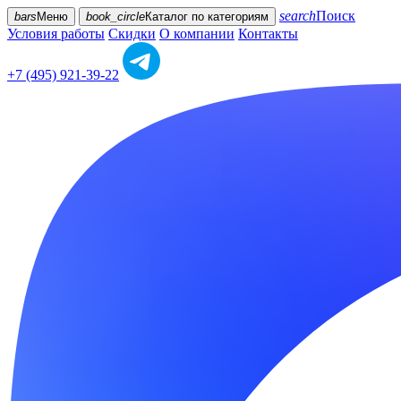
search
Поиск
bars
Меню
book_circle
Каталог
по категориям
Условия работы
Скидки
О компании
Контакты
+7 (495) 921-39-22