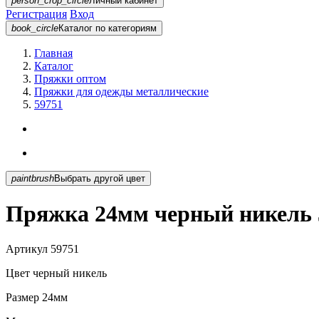
person_crop_circle
Личный кабинет
Регистрация
Вход
book_circle
Каталог
по категориям
Главная
Каталог
Пряжки оптом
Пряжки для одежды металлические
59751
paintbrush
Выбрать другой цвет
Пряжка 24мм черный никель 
Артикул
59751
Цвет
черный никель
Размер
24мм