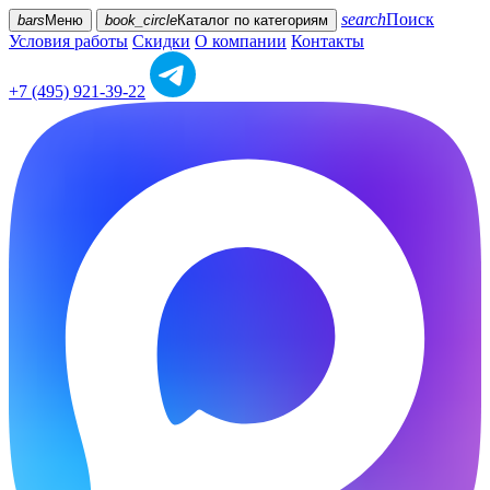
search
Поиск
bars
Меню
book_circle
Каталог
по категориям
Условия работы
Скидки
О компании
Контакты
+7 (495) 921-39-22