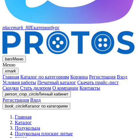
placemark_fill
Екатеринбург
bars
Меню
Меню
xmark
Главная
Каталог по категориям
Корзина
Регистрация
Вход
Условия работы
Печатный каталог
Скачать прайс-лист
Скидки
Стать дилером
О компании
Контакты
person_crop_circle
Личный кабинет
Регистрация
Вход
book_circle
Каталог
по категориям
Главная
Каталог
Полукольца
Полукольца плоские литые