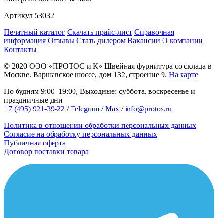
Артикул
53032
Печатный каталог
Скачать прайс-лист
Справочная
информация
Отзывы
Стать дилером
Вакансии
О компании
Контакты
© 2020
ООО «ПРОТОС и К»
Швейная фурнитура со склада в
Москве.
Варшавское шоссе, дом 132, строение 9.
На карте
По будням 9:00–19:00, Выходные: суббота, воскресенье и
праздничные дни
+7 (495) 921-39-22
/
Telegram
/
Max
/
info@protos.ru
Политика в отношении обработки персональных данных
Согласие на обработку персональных данных
Публичная оферта
Договор поставки товара