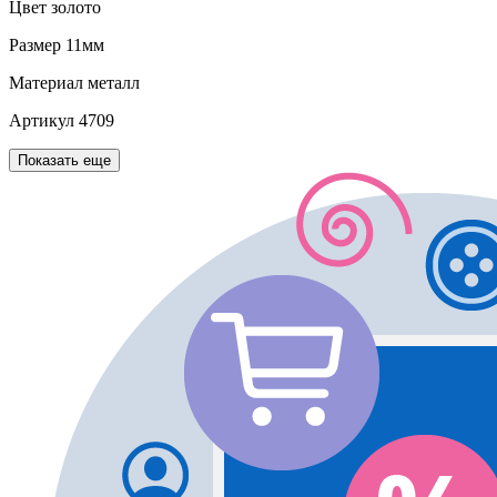
Цвет
золото
Размер
11мм
Материал
металл
Артикул
4709
Показать еще