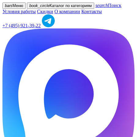
search
Поиск
bars
Меню
book_circle
Каталог
по категориям
Условия работы
Скидки
О компании
Контакты
+7 (495) 921-39-22