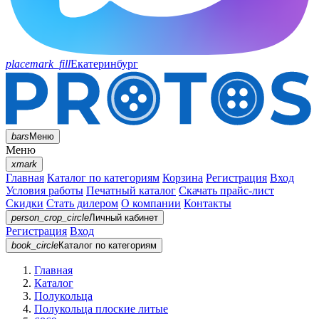
placemark_fill
Екатеринбург
bars
Меню
Меню
xmark
Главная
Каталог по категориям
Корзина
Регистрация
Вход
Условия работы
Печатный каталог
Скачать прайс-лист
Скидки
Стать дилером
О компании
Контакты
person_crop_circle
Личный кабинет
Регистрация
Вход
book_circle
Каталог
по категориям
Главная
Каталог
Полукольца
Полукольца плоские литые