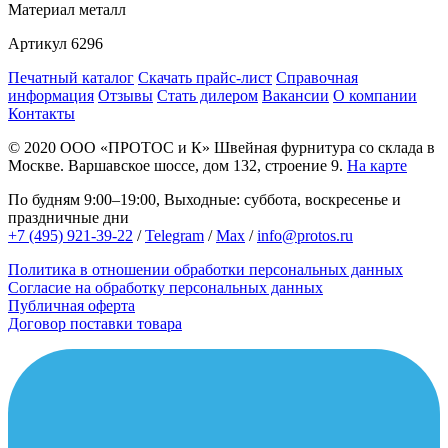
Материал
металл
Артикул
6296
Печатный каталог
Скачать прайс-лист
Справочная
информация
Отзывы
Стать дилером
Вакансии
О компании
Контакты
© 2020
ООО «ПРОТОС и К»
Швейная фурнитура со склада в
Москве.
Варшавское шоссе, дом 132, строение 9.
На карте
По будням 9:00–19:00, Выходные: суббота, воскресенье и
праздничные дни
+7 (495) 921-39-22
/
Telegram
/
Max
/
info@protos.ru
Политика в отношении обработки персональных данных
Согласие на обработку персональных данных
Публичная оферта
Договор поставки товара