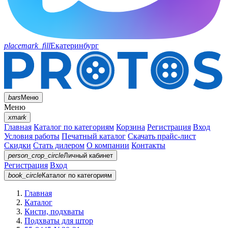
placemark_fill
Екатеринбург
bars
Меню
Меню
xmark
Главная
Каталог по категориям
Корзина
Регистрация
Вход
Условия работы
Печатный каталог
Скачать прайс-лист
Скидки
Стать дилером
О компании
Контакты
person_crop_circle
Личный кабинет
Регистрация
Вход
book_circle
Каталог
по категориям
Главная
Каталог
Кисти, подхваты
Подхваты для штор