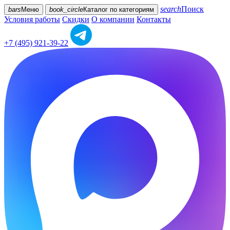
search
Поиск
bars
Меню
book_circle
Каталог
по категориям
Условия работы
Скидки
О компании
Контакты
+7 (495) 921-39-22