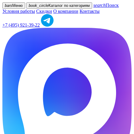
search
Поиск
bars
Меню
book_circle
Каталог
по категориям
Условия работы
Скидки
О компании
Контакты
+7 (495) 921-39-22