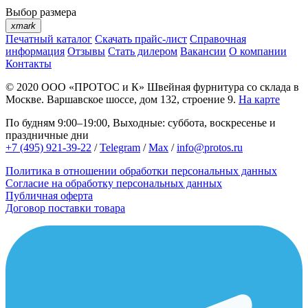
Выбор размера
xmark
Печатный каталог
Скачать прайс-лист
Справочная
информация
Отзывы
Стать дилером
Вакансии
О компании
Контакты
© 2020
ООО «ПРОТОС и К»
Швейная фурнитура со склада в
Москве.
Варшавское шоссе, дом 132, строение 9.
На карте
По будням 9:00–19:00, Выходные: суббота, воскресенье и
праздничные дни
+7 (495) 921-39-22
/
Telegram
/
Max
/
info@protos.ru
Политика в отношении обработки персональных данных
Согласие на обработку персональных данных
Публичная оферта
Договор поставки товара