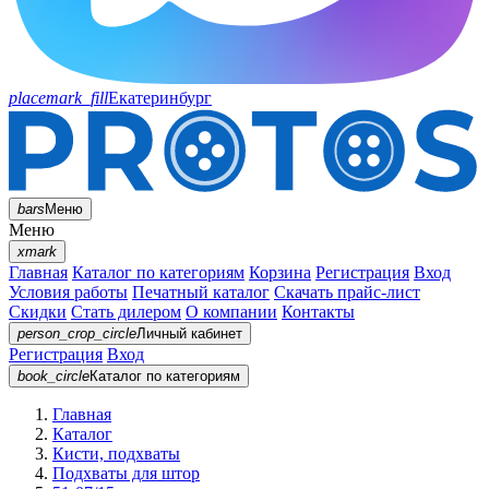
placemark_fill
Екатеринбург
bars
Меню
Меню
xmark
Главная
Каталог по категориям
Корзина
Регистрация
Вход
Условия работы
Печатный каталог
Скачать прайс-лист
Скидки
Стать дилером
О компании
Контакты
person_crop_circle
Личный кабинет
Регистрация
Вход
book_circle
Каталог
по категориям
Главная
Каталог
Кисти, подхваты
Подхваты для штор