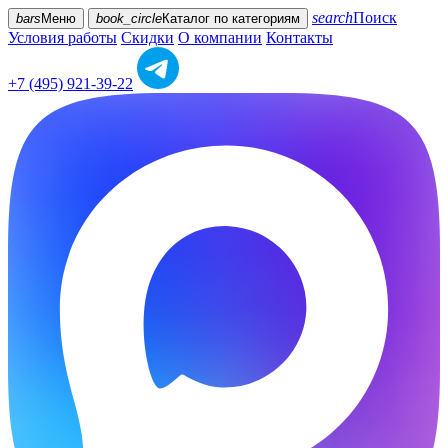
search
Поиск
bars
Меню
book_circle
Каталог
по категориям
Условия работы
Скидки
О компании
Контакты
+7 (495) 921-39-22