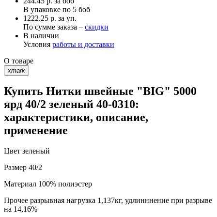
244.45
р.
за боб
В упаковке по
5 боб
1222.25 р. за уп.
По сумме заказа –
скидки
В наличии
Условия
работы и доставки
О товаре
xmark
Купить Нитки швейные "BIG" 5000
ярд 40/2 зеленый 40-0310:
характеристики, описание,
применение
Цвет
зеленый
Размер
40/2
Материал
100% полиэстер
Прочее
разрывная нагрузка 1,137кг, удлинннение при разрыве
на 14,16%