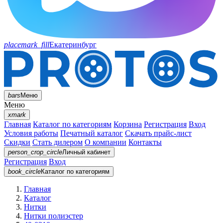
placemark_fill
Екатеринбург
bars
Меню
Меню
xmark
Главная
Каталог по категориям
Корзина
Регистрация
Вход
Условия работы
Печатный каталог
Скачать прайс-лист
Скидки
Стать дилером
О компании
Контакты
person_crop_circle
Личный кабинет
Регистрация
Вход
book_circle
Каталог
по категориям
Главная
Каталог
Нитки
Нитки полиэстер