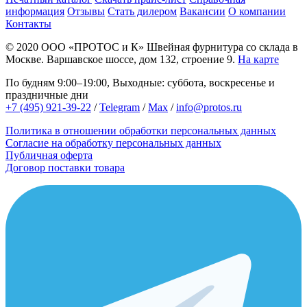
информация
Отзывы
Стать дилером
Вакансии
О компании
Контакты
© 2020
ООО «ПРОТОС и К»
Швейная фурнитура со склада в
Москве.
Варшавское шоссе, дом 132, строение 9.
На карте
По будням 9:00–19:00, Выходные: суббота, воскресенье и
праздничные дни
+7 (495) 921-39-22
/
Telegram
/
Max
/
info@protos.ru
Политика в отношении обработки персональных данных
Согласие на обработку персональных данных
Публичная оферта
Договор поставки товара