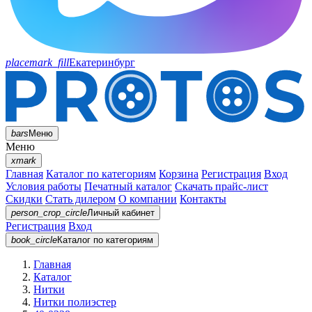
placemark_fill
Екатеринбург
bars
Меню
Меню
xmark
Главная
Каталог по категориям
Корзина
Регистрация
Вход
Условия работы
Печатный каталог
Скачать прайс-лист
Скидки
Стать дилером
О компании
Контакты
person_crop_circle
Личный кабинет
Регистрация
Вход
book_circle
Каталог
по категориям
Главная
Каталог
Нитки
Нитки полиэстер