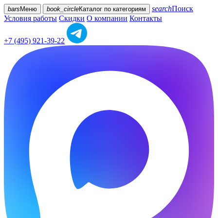
search
Поиск
bars
Меню
book_circle
Каталог
по категориям
Условия работы
Скидки
О компании
Контакты
+7 (495) 921-39-22