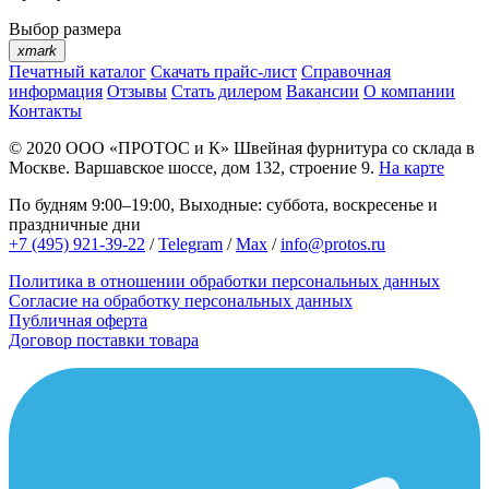
Выбор размера
xmark
Печатный каталог
Скачать прайс-лист
Справочная
информация
Отзывы
Стать дилером
Вакансии
О компании
Контакты
© 2020
ООО «ПРОТОС и К»
Швейная фурнитура со склада в
Москве.
Варшавское шоссе, дом 132, строение 9.
На карте
По будням 9:00–19:00, Выходные: суббота, воскресенье и
праздничные дни
+7 (495) 921-39-22
/
Telegram
/
Max
/
info@protos.ru
Политика в отношении обработки персональных данных
Согласие на обработку персональных данных
Публичная оферта
Договор поставки товара