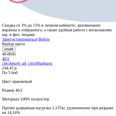
Скидка от 3% до 15%
в личном кабинете, запоминание
корзины
и
избранного
, а также удобная работа с несколькими
юр. и физ. лицами
Зарегистрироваться
Войти
Выбор цвета
xmark
40-0045
40/2
checkmark_alt_circle
Выбрать
244.45 р.
По 5 боб
Цвет
оранжевый
Размер
40/2
Материал
100% полиэстер
Прочее
разрывная нагрузка 1,137кг, удлинннение при разрыве
на 14,16%