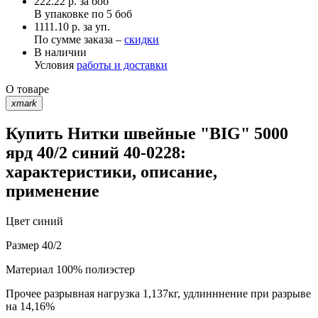
222.22
р.
за боб
В упаковке по
5 боб
1111.10 р. за уп.
По сумме заказа –
скидки
В наличии
Условия
работы и доставки
О товаре
xmark
Купить Нитки швейные "BIG" 5000
ярд 40/2 синий 40-0228:
характеристики, описание,
применение
Цвет
синий
Размер
40/2
Материал
100% полиэстер
Прочее
разрывная нагрузка 1,137кг, удлинннение при разрыве
на 14,16%