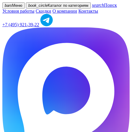
search
Поиск
bars
Меню
book_circle
Каталог
по категориям
Условия работы
Скидки
О компании
Контакты
+7 (495) 921-39-22