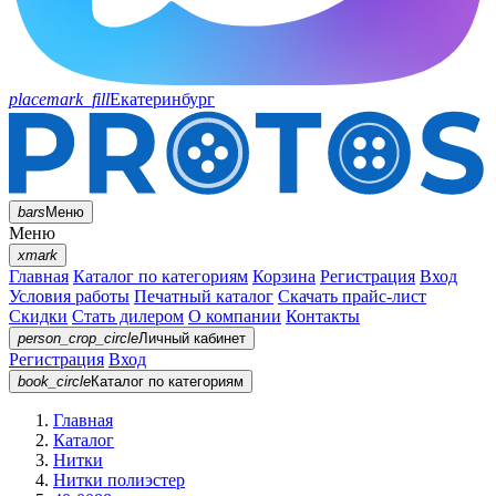
placemark_fill
Екатеринбург
bars
Меню
Меню
xmark
Главная
Каталог по категориям
Корзина
Регистрация
Вход
Условия работы
Печатный каталог
Скачать прайс-лист
Скидки
Стать дилером
О компании
Контакты
person_crop_circle
Личный кабинет
Регистрация
Вход
book_circle
Каталог
по категориям
Главная
Каталог
Нитки
Нитки полиэстер