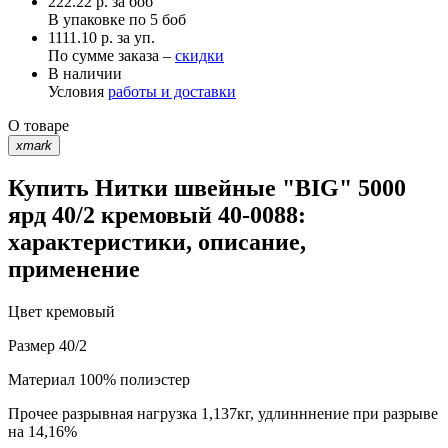
222.22
р.
за боб
В упаковке по
5 боб
1111.10 р. за уп.
По сумме заказа –
скидки
В наличии
Условия
работы и доставки
О товаре
xmark
Купить Нитки швейные "BIG" 5000
ярд 40/2 кремовый 40-0088:
характеристики, описание,
применение
Цвет
кремовый
Размер
40/2
Материал
100% полиэстер
Прочее
разрывная нагрузка 1,137кг, удлинннение при разрыве
на 14,16%