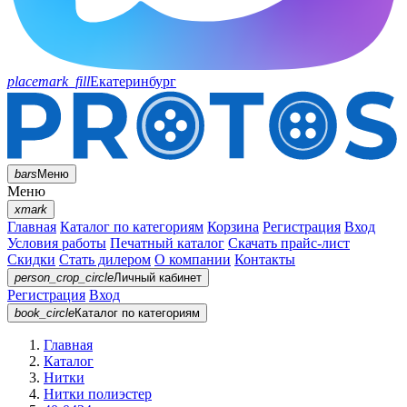
placemark_fill
Екатеринбург
bars
Меню
Меню
xmark
Главная
Каталог по категориям
Корзина
Регистрация
Вход
Условия работы
Печатный каталог
Скачать прайс-лист
Скидки
Стать дилером
О компании
Контакты
person_crop_circle
Личный кабинет
Регистрация
Вход
book_circle
Каталог
по категориям
Главная
Каталог
Нитки
Нитки полиэстер