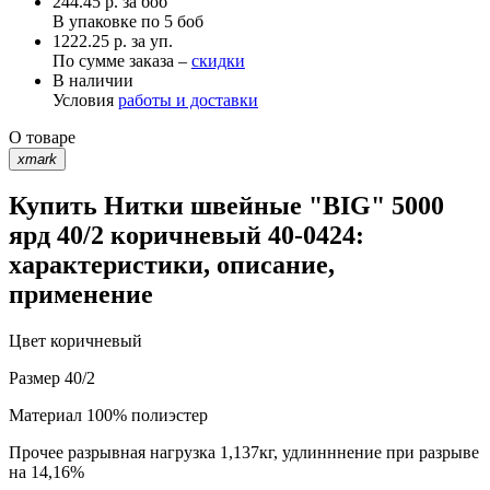
244.45
р.
за боб
В упаковке по
5 боб
1222.25 р. за уп.
По сумме заказа –
скидки
В наличии
Условия
работы и доставки
О товаре
xmark
Купить Нитки швейные "BIG" 5000
ярд 40/2 коричневый 40-0424:
характеристики, описание,
применение
Цвет
коричневый
Размер
40/2
Материал
100% полиэстер
Прочее
разрывная нагрузка 1,137кг, удлинннение при разрыве
на 14,16%