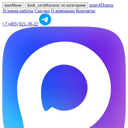
search
Поиск
bars
Меню
book_circle
Каталог
по категориям
Условия работы
Скидки
О компании
Контакты
+7 (495) 921-39-22