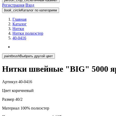
person_crop_circle
Личный кабинет
Регистрация
Вход
book_circle
Каталог
по категориям
Главная
Каталог
Нитки
Нитки полиэстер
40-0416
paintbrush
Выбрать другой цвет
Нитки швейные "BIG" 5000 яр
Артикул
40-0416
Цвет
коричневый
Размер
40/2
Материал
100% полиэстер