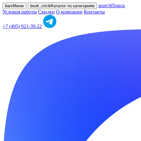
search
Поиск
bars
Меню
book_circle
Каталог
по категориям
Условия работы
Скидки
О компании
Контакты
+7 (495) 921-39-22