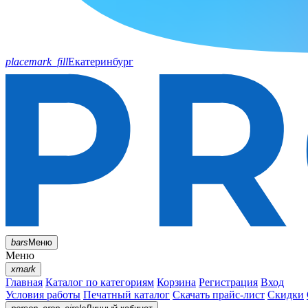
placemark_fill
Екатеринбург
bars
Меню
Меню
xmark
Главная
Каталог по категориям
Корзина
Регистрация
Вход
Условия работы
Печатный каталог
Скачать прайс-лист
Скидки