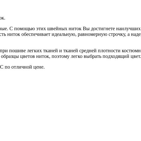
ок.
овые. С помощью этих швейных ниток Вы достигнете наилучших р
сть ниток обеспечивает идеальную, равномерную строчку, а над
ри пошиве легких тканей и тканей средней плотности костюмно
» образцы цветов ниток, поэтому легко выбрать подходящий цвет
С по отличной цене.