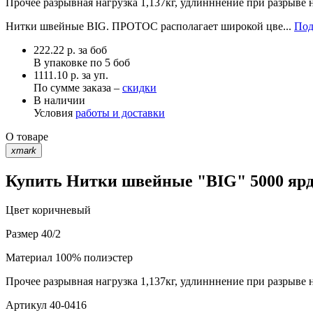
Прочее
разрывная нагрузка 1,137кг, удлинннение при разрыве 
Нитки швейные BIG. ПРОТОС располагает широкой цве...
Под
222.22
р.
за боб
В упаковке по
5 боб
1111.10 р. за уп.
По сумме заказа –
скидки
В наличии
Условия
работы и доставки
О товаре
xmark
Купить Нитки швейные "BIG" 5000 ярд 
Цвет
коричневый
Размер
40/2
Материал
100% полиэстер
Прочее
разрывная нагрузка 1,137кг, удлинннение при разрыве 
Артикул
40-0416