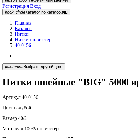
person_crop_circle
Личный кабинет
Регистрация
Вход
book_circle
Каталог
по категориям
Главная
Каталог
Нитки
Нитки полиэстер
40-0156
paintbrush
Выбрать другой цвет
Нитки швейные "BIG" 5000 яр
Артикул
40-0156
Цвет
голубой
Размер
40/2
Материал
100% полиэстер