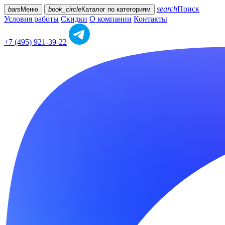
search
Поиск
bars
Меню
book_circle
Каталог
по категориям
Условия работы
Скидки
О компании
Контакты
+7 (495) 921-39-22