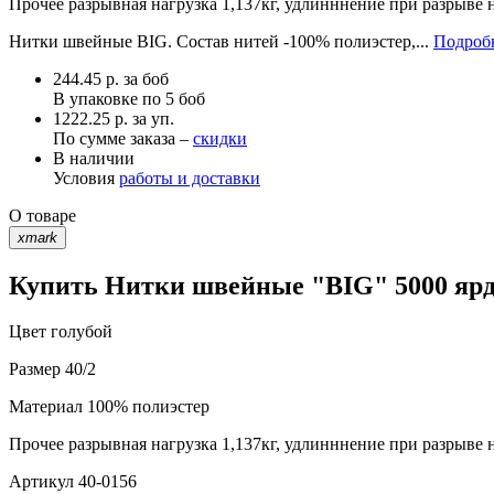
Прочее
разрывная нагрузка 1,137кг, удлинннение при разрыве 
Нитки швейные BIG. Состав нитей -100% полиэстер,...
Подробн
244.45
р.
за боб
В упаковке по
5 боб
1222.25 р. за уп.
По сумме заказа –
скидки
В наличии
Условия
работы и доставки
О товаре
xmark
Купить Нитки швейные "BIG" 5000 ярд 
Цвет
голубой
Размер
40/2
Материал
100% полиэстер
Прочее
разрывная нагрузка 1,137кг, удлинннение при разрыве 
Артикул
40-0156