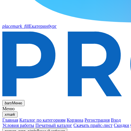
placemark_fill
Екатеринбург
bars
Меню
Меню
xmark
Главная
Каталог по категориям
Корзина
Регистрация
Вход
Условия работы
Печатный каталог
Скачать прайс-лист
Скидки