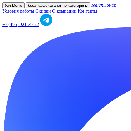
search
Поиск
bars
Меню
book_circle
Каталог
по категориям
Условия работы
Скидки
О компании
Контакты
+7 (495) 921-39-22