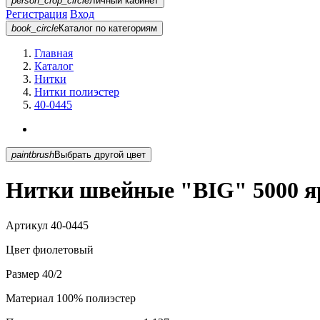
person_crop_circle
Личный кабинет
Регистрация
Вход
book_circle
Каталог
по категориям
Главная
Каталог
Нитки
Нитки полиэстер
40-0445
paintbrush
Выбрать другой цвет
Нитки швейные "BIG" 5000 яр
Артикул
40-0445
Цвет
фиолетовый
Размер
40/2
Материал
100% полиэстер