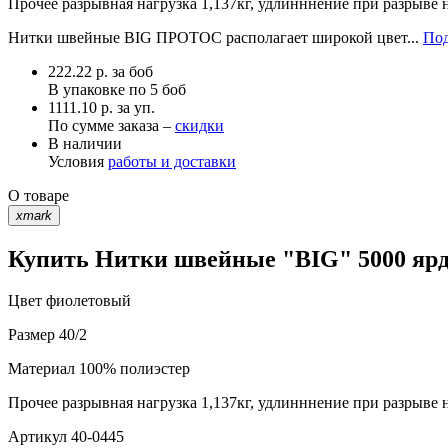
Прочее
разрывная нагрузка 1,137кг, удлинннение при разрыве 
Нитки швейные BIG ПРОТОС располагает широкой цвет...
Под
222.22
р.
за боб
В упаковке по
5 боб
1111.10 р. за уп.
По сумме заказа –
скидки
В наличии
Условия
работы и доставки
О товаре
xmark
Купить Нитки швейные "BIG" 5000 ярд 
Цвет
фиолетовый
Размер
40/2
Материал
100% полиэстер
Прочее
разрывная нагрузка 1,137кг, удлинннение при разрыве 
Артикул
40-0445