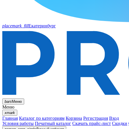
placemark_fill
Екатеринбург
bars
Меню
Меню
xmark
Главная
Каталог по категориям
Корзина
Регистрация
Вход
Условия работы
Печатный каталог
Скачать прайс-лист
Скидки