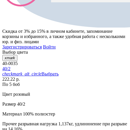
Скидка от 3% до 15%
в личном кабинете, запоминание
корзины
и
избранного
, а также удобная работа с несколькими
юр. и физ. лицами
Зарегистрироваться
Войти
Выбор цвета
xmark
40-0035
40/2
checkmark_alt_circle
Выбрать
222.22 р.
По 5 боб
Цвет
розовый
Размер
40/2
Материал
100% полиэстер
Прочее
разрывная нагрузка 1,137кг, удлинннение при разрыве
на 14,16%