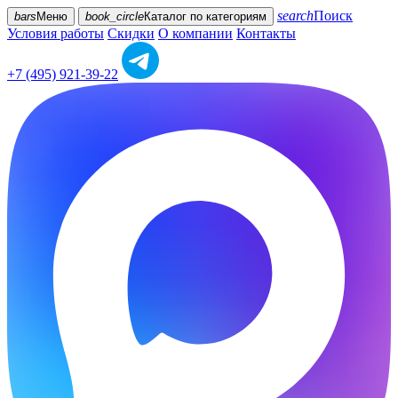
search
Поиск
bars
Меню
book_circle
Каталог
по категориям
Условия работы
Скидки
О компании
Контакты
+7 (495) 921-39-22