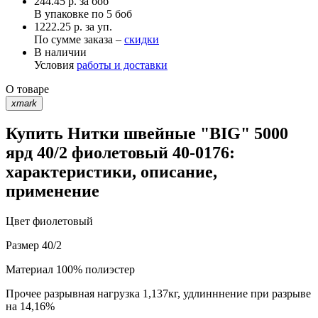
244.45
р.
за боб
В упаковке по
5 боб
1222.25 р. за уп.
По сумме заказа –
скидки
В наличии
Условия
работы и доставки
О товаре
xmark
Купить Нитки швейные "BIG" 5000
ярд 40/2 фиолетовый 40-0176:
характеристики, описание,
применение
Цвет
фиолетовый
Размер
40/2
Материал
100% полиэстер
Прочее
разрывная нагрузка 1,137кг, удлинннение при разрыве
на 14,16%