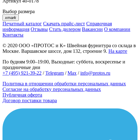
Артикул
40-0178
Выбор размера
xmark
Печатный каталог
Скачать прайс-лист
Справочная
информация
Отзывы
Стать дилером
Вакансии
О компании
Контакты
© 2020
ООО «ПРОТОС и К»
Швейная фурнитура со склада в
Москве.
Варшавское шоссе, дом 132, строение 9.
На карте
По будням 9:00–19:00, Выходные: суббота, воскресенье и
праздничные дни
+7 (495) 921-39-22
/
Telegram
/
Max
/
info@protos.ru
Политика в отношении обработки персональных данных
Согласие на обработку персональных данных
Публичная оферта
Договор поставки товара