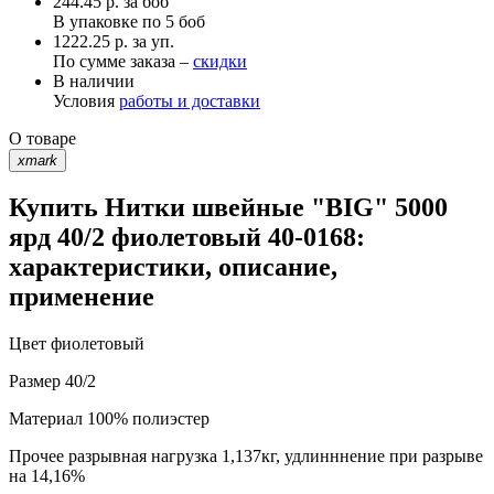
244.45
р.
за боб
В упаковке по
5 боб
1222.25 р. за уп.
По сумме заказа –
скидки
В наличии
Условия
работы и доставки
О товаре
xmark
Купить Нитки швейные "BIG" 5000
ярд 40/2 фиолетовый 40-0168:
характеристики, описание,
применение
Цвет
фиолетовый
Размер
40/2
Материал
100% полиэстер
Прочее
разрывная нагрузка 1,137кг, удлинннение при разрыве
на 14,16%