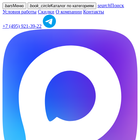
search
Поиск
bars
Меню
book_circle
Каталог
по категориям
Условия работы
Скидки
О компании
Контакты
+7 (495) 921-39-22