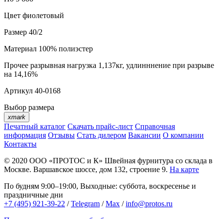
Цвет
фиолетовый
Размер
40/2
Материал
100% полиэстер
Прочее
разрывная нагрузка 1,137кг, удлинннение при разрыве
на 14,16%
Артикул
40-0168
Выбор размера
xmark
Печатный каталог
Скачать прайс-лист
Справочная
информация
Отзывы
Стать дилером
Вакансии
О компании
Контакты
© 2020
ООО «ПРОТОС и К»
Швейная фурнитура со склада в
Москве.
Варшавское шоссе, дом 132, строение 9.
На карте
По будням 9:00–19:00, Выходные: суббота, воскресенье и
праздничные дни
+7 (495) 921-39-22
/
Telegram
/
Max
/
info@protos.ru