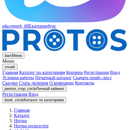
placemark_fill
Екатеринбург
bars
Меню
Меню
xmark
Главная
Каталог по категориям
Корзина
Регистрация
Вход
Условия работы
Печатный каталог
Скачать прайс-лист
Скидки
Стать дилером
О компании
Контакты
person_crop_circle
Личный кабинет
Регистрация
Вход
book_circle
Каталог
по категориям
Главная
Каталог
Нитки
Нитки полиэстер