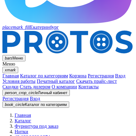
placemark_fill
Екатеринбург
bars
Меню
Меню
xmark
Главная
Каталог по категориям
Корзина
Регистрация
Вход
Условия работы
Печатный каталог
Скачать прайс-лист
Скидки
Стать дилером
О компании
Контакты
person_crop_circle
Личный кабинет
Регистрация
Вход
book_circle
Каталог
по категориям
Главная
Каталог
Фурнитура под заказ
Нитки