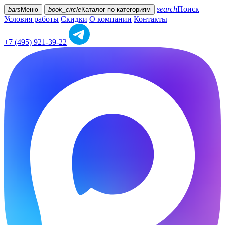
search
Поиск
bars
Меню
book_circle
Каталог
по категориям
Условия работы
Скидки
О компании
Контакты
+7 (495) 921-39-22