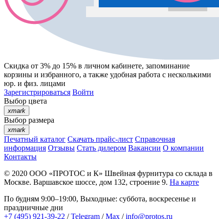
Скидка от 3% до 15%
в личном кабинете, запоминание
корзины
и
избранного
, а также удобная работа с несколькими
юр. и физ. лицами
Зарегистрироваться
Войти
Выбор цвета
xmark
Выбор размера
xmark
Печатный каталог
Скачать прайс-лист
Справочная
информация
Отзывы
Стать дилером
Вакансии
О компании
Контакты
© 2020
ООО «ПРОТОС и К»
Швейная фурнитура со склада в
Москве.
Варшавское шоссе, дом 132, строение 9.
На карте
По будням 9:00–19:00, Выходные: суббота, воскресенье и
праздничные дни
+7 (495) 921-39-22
/
Telegram
/
Max
/
info@protos.ru