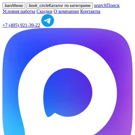
search
Поиск
bars
Меню
book_circle
Каталог
по категориям
Условия работы
Скидки
О компании
Контакты
+7 (495) 921-39-22