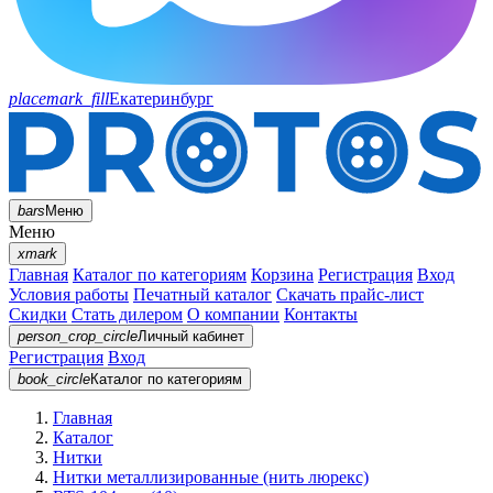
placemark_fill
Екатеринбург
bars
Меню
Меню
xmark
Главная
Каталог по категориям
Корзина
Регистрация
Вход
Условия работы
Печатный каталог
Скачать прайс-лист
Скидки
Стать дилером
О компании
Контакты
person_crop_circle
Личный кабинет
Регистрация
Вход
book_circle
Каталог
по категориям
Главная
Каталог
Нитки
Нитки металлизированные (нить люрекс)