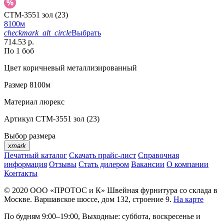
CTM-3551 зол (23)
8100м
checkmark_alt_circle
Выбрать
714.53 р.
По 1 боб
Цвет
коричневый металлизированный
Размер
8100м
Материал
люрекс
Артикул
CTM-3551 зол (23)
Выбор размера
xmark
Печатный каталог
Скачать прайс-лист
Справочная
информация
Отзывы
Стать дилером
Вакансии
О компании
Контакты
© 2020
ООО «ПРОТОС и К»
Швейная фурнитура со склада в
Москве.
Варшавское шоссе, дом 132, строение 9.
На карте
По будням 9:00–19:00, Выходные: суббота, воскресенье и