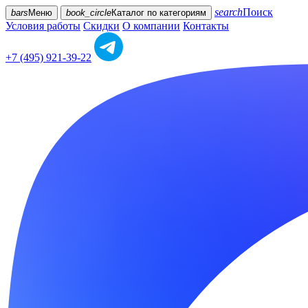
search
Поиск
bars
Меню
book_circle
Каталог
по категориям
Условия работы
Скидки
О компании
Контакты
+7 (495) 921-39-22