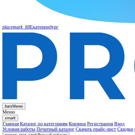
placemark_fill
Екатеринбург
bars
Меню
Меню
xmark
Главная
Каталог по категориям
Корзина
Регистрация
Вход
Условия работы
Печатный каталог
Скачать прайс-лист
Скидки