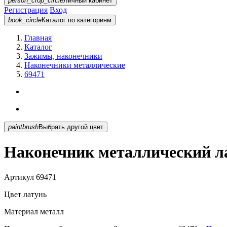
person_crop_circle
Личный кабинет
Регистрация
Вход
book_circle
Каталог
по категориям
Главная
Каталог
Зажимы, наконечники
Наконечники металлические
69471
paintbrush
Выбрать другой цвет
Наконечник металлический л
Артикул
69471
Цвет
латунь
Материал
металл