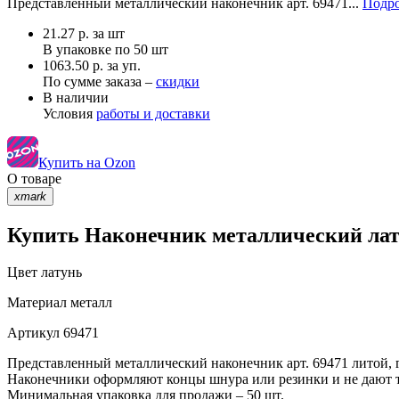
Представленный металлический наконечник арт. 69471...
Подро
21.27
р.
за шт
В упаковке по
50 шт
1063.50 р. за уп.
По сумме заказа –
скидки
В наличии
Условия
работы и доставки
Купить на Ozon
О товаре
xmark
Купить Наконечник металлический лату
Цвет
латунь
Материал
металл
Артикул
69471
Представленный металлический наконечник арт. 69471 литой,
Наконечники оформляют концы шнура или резинки и не дают т
Минимальная упаковка для продажи – 50 шт.