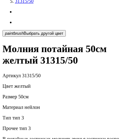
31315/50
paintbrush
Выбрать другой цвет
Молния потайная 50см
желтый 31315/50
Артикул
31315/50
Цвет
желтый
Размер
50см
Материал
нейлон
Тип
тип 3
Прочее
тип 3
В потайных застежках-молниях звенья застежки распо...