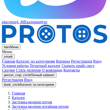
placemark_fill
Екатеринбург
bars
Меню
Меню
xmark
Главная
Каталог по категориям
Корзина
Регистрация
Вход
Условия работы
Печатный каталог
Скачать прайс-лист
Скидки
Стать дилером
О компании
Контакты
person_crop_circle
Личный кабинет
Регистрация
Вход
book_circle
Каталог
по категориям
Главная
Каталог
Застежка-молния оптом
Застежка-молния потайная оптом