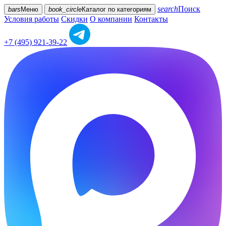
search
Поиск
bars
Меню
book_circle
Каталог
по категориям
Условия работы
Скидки
О компании
Контакты
+7 (495) 921-39-22