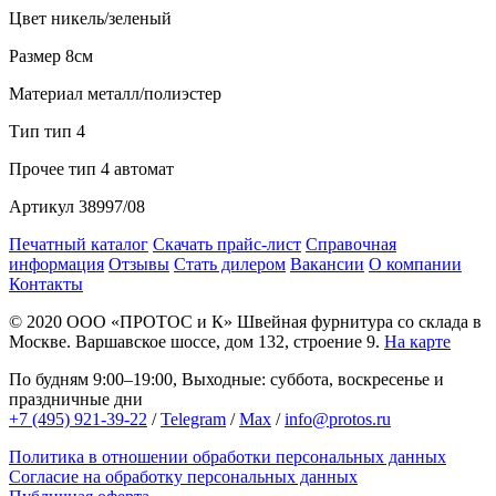
Цвет
никель/зеленый
Размер
8см
Материал
металл/полиэстер
Тип
тип 4
Прочее
тип 4 автомат
Артикул
38997/08
Печатный каталог
Скачать прайс-лист
Справочная
информация
Отзывы
Стать дилером
Вакансии
О компании
Контакты
© 2020
ООО «ПРОТОС и К»
Швейная фурнитура со склада в
Москве.
Варшавское шоссе, дом 132, строение 9.
На карте
По будням 9:00–19:00, Выходные: суббота, воскресенье и
праздничные дни
+7 (495) 921-39-22
/
Telegram
/
Max
/
info@protos.ru
Политика в отношении обработки персональных данных
Согласие на обработку персональных данных