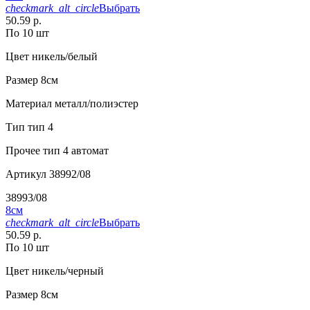
checkmark_alt_circle
Выбрать
50.59 р.
По 10 шт
Цвет
никель/белый
Размер
8см
Материал
металл/полиэстер
Тип
тип 4
Прочее
тип 4 автомат
Артикул
38992/08
38993/08
8см
checkmark_alt_circle
Выбрать
50.59 р.
По 10 шт
Цвет
никель/черный
Размер
8см