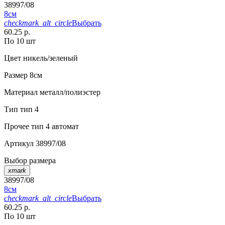
38997/08
8см
checkmark_alt_circle
Выбрать
60.25 р.
По 10 шт
Цвет
никель/зеленый
Размер
8см
Материал
металл/полиэстер
Тип
тип 4
Прочее
тип 4 автомат
Артикул
38997/08
Выбор размера
xmark
38997/08
8см
checkmark_alt_circle
Выбрать
60.25 р.
По 10 шт