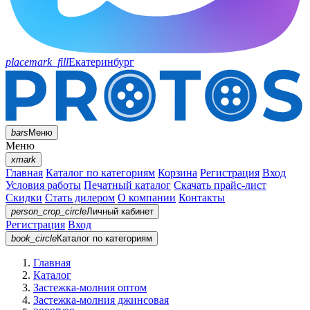
placemark_fill
Екатеринбург
bars
Меню
Меню
xmark
Главная
Каталог по категориям
Корзина
Регистрация
Вход
Условия работы
Печатный каталог
Скачать прайс-лист
Скидки
Стать дилером
О компании
Контакты
person_crop_circle
Личный кабинет
Регистрация
Вход
book_circle
Каталог
по категориям
Главная
Каталог
Застежка-молния оптом
Застежка-молния джинсовая