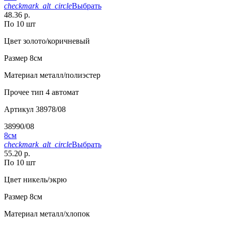
checkmark_alt_circle
Выбрать
48.36 р.
По 10 шт
Цвет
золото/коричневый
Размер
8см
Материал
металл/полиэстер
Прочее
тип 4 автомат
Артикул
38978/08
38990/08
8см
checkmark_alt_circle
Выбрать
55.20 р.
По 10 шт
Цвет
никель/экрю
Размер
8см
Материал
металл/хлопок