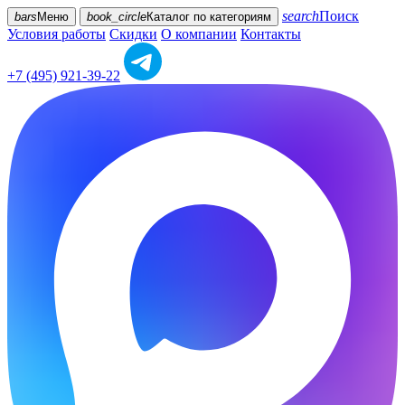
search
Поиск
bars
Меню
book_circle
Каталог
по категориям
Условия работы
Скидки
О компании
Контакты
+7 (495) 921-39-22