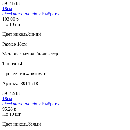
39141/18
18см
checkmark_alt_circle
Выбрать
103.00 р.
По 10 шт
Цвет
никель/синий
Размер
18см
Материал
металл/полиэстер
Тип
тип 4
Прочее
тип 4 автомат
Артикул
39141/18
39142/18
18см
checkmark_alt_circle
Выбрать
95.28 р.
По 10 шт
Цвет
никель/белый