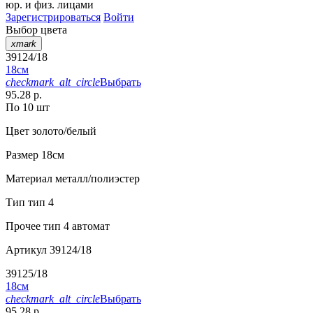
юр. и физ. лицами
Зарегистрироваться
Войти
Выбор цвета
xmark
39124/18
18см
checkmark_alt_circle
Выбрать
95.28 р.
По 10 шт
Цвет
золото/белый
Размер
18см
Материал
металл/полиэстер
Тип
тип 4
Прочее
тип 4 автомат
Артикул
39124/18
39125/18
18см
checkmark_alt_circle
Выбрать
95.28 р.