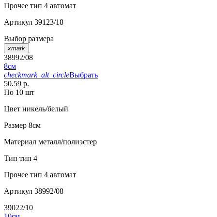
Прочее
тип 4 автомат
Артикул
39123/18
Выбор размера
xmark
38992/08
8см
checkmark_alt_circle
Выбрать
50.59 р.
По 10 шт
Цвет
никель/белый
Размер
8см
Материал
металл/полиэстер
Тип
тип 4
Прочее
тип 4 автомат
Артикул
38992/08
39022/10
10см