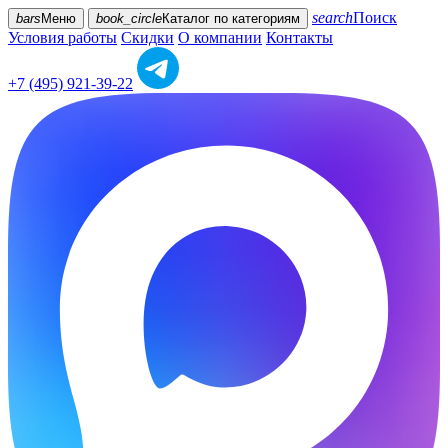
search
Поиск
bars
Меню
book_circle
Каталог
по категориям
Условия работы
Скидки
О компании
Контакты
+7 (495) 921-39-22