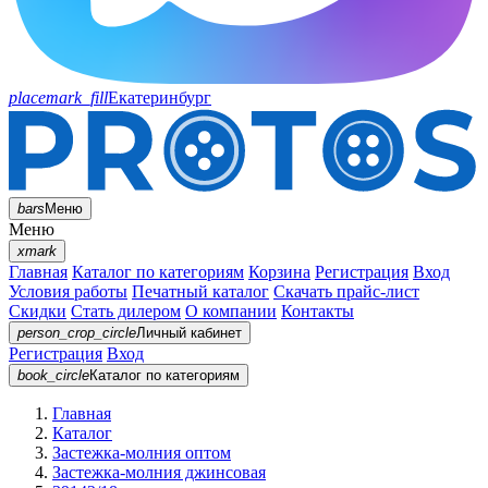
placemark_fill
Екатеринбург
bars
Меню
Меню
xmark
Главная
Каталог по категориям
Корзина
Регистрация
Вход
Условия работы
Печатный каталог
Скачать прайс-лист
Скидки
Стать дилером
О компании
Контакты
person_crop_circle
Личный кабинет
Регистрация
Вход
book_circle
Каталог
по категориям
Главная
Каталог
Застежка-молния оптом
Застежка-молния джинсовая