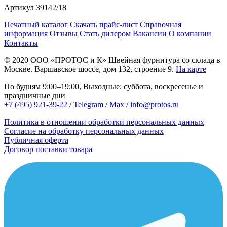
Артикул
39142/18
Печатный каталог
Скачать прайс-лист
Справочная
информация
Отзывы
Стать дилером
Вакансии
О компании
Контакты
© 2020
ООО «ПРОТОС и К»
Швейная фурнитура со склада в
Москве.
Варшавское шоссе, дом 132, строение 9.
На карте
По будням 9:00–19:00, Выходные: суббота, воскресенье и
праздничные дни
+7 (495) 921-39-22
/
Telegram
/
Max
/
info@protos.ru
Политика в отношении обработки персональных данных
Согласие на обработку персональных данных
Публичная оферта
Договор поставки товара