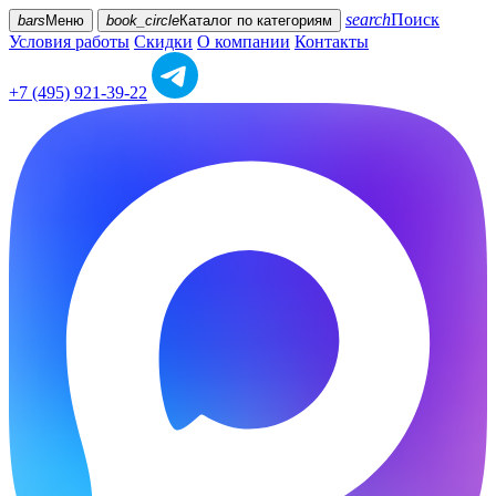
search
Поиск
bars
Меню
book_circle
Каталог
по категориям
Условия работы
Скидки
О компании
Контакты
+7 (495) 921-39-22