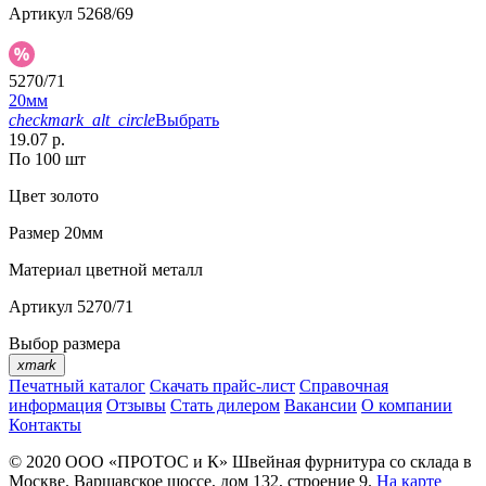
Артикул
5268/69
5270/71
20мм
checkmark_alt_circle
Выбрать
19.07 р.
По 100 шт
Цвет
золото
Размер
20мм
Материал
цветной металл
Артикул
5270/71
Выбор размера
xmark
Печатный каталог
Скачать прайс-лист
Справочная
информация
Отзывы
Стать дилером
Вакансии
О компании
Контакты
© 2020
ООО «ПРОТОС и К»
Швейная фурнитура со склада в
Москве.
Варшавское шоссе, дом 132, строение 9.
На карте