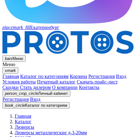
placemark_fill
Екатеринбург
bars
Меню
Меню
xmark
Главная
Каталог по категориям
Корзина
Регистрация
Вход
Условия работы
Печатный каталог
Скачать прайс-лист
Скидки
Стать дилером
О компании
Контакты
person_crop_circle
Личный кабинет
Регистрация
Вход
book_circle
Каталог
по категориям
Главная
Каталог
Люверсы
Люверсы металлические д-3-20мм