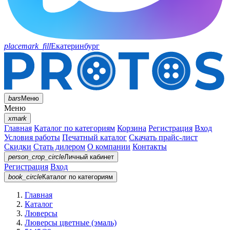
placemark_fill
Екатеринбург
bars
Меню
Меню
xmark
Главная
Каталог по категориям
Корзина
Регистрация
Вход
Условия работы
Печатный каталог
Скачать прайс-лист
Скидки
Стать дилером
О компании
Контакты
person_crop_circle
Личный кабинет
Регистрация
Вход
book_circle
Каталог
по категориям
Главная
Каталог
Люверсы
Люверсы цветные (эмаль)