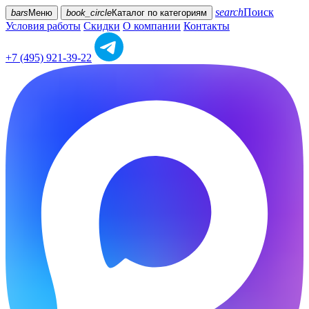
search
Поиск
bars
Меню
book_circle
Каталог
по категориям
Условия работы
Скидки
О компании
Контакты
+7 (495) 921-39-22