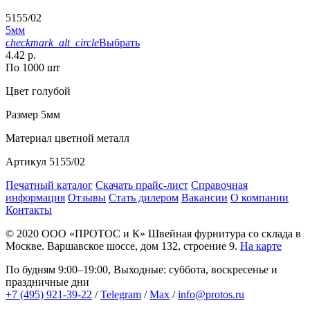
5155/02
5мм
checkmark_alt_circle
Выбрать
4.42 р.
По 1000 шт
Цвет
голубой
Размер
5мм
Материал
цветной металл
Артикул
5155/02
Печатный каталог
Скачать прайс-лист
Справочная
информация
Отзывы
Стать дилером
Вакансии
О компании
Контакты
© 2020
ООО «ПРОТОС и К»
Швейная фурнитура со склада в
Москве.
Варшавское шоссе, дом 132, строение 9.
На карте
По будням 9:00–19:00, Выходные: суббота, воскресенье и
праздничные дни
+7 (495) 921-39-22
/
Telegram
/
Max
/
info@protos.ru