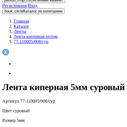
person_crop_circle
Личный кабинет
Регистрация
Вход
book_circle
Каталог
по категориям
Главная
Каталог
Ленты
Лента киперная оптом
77-110005/008/сур
Лента киперная 5мм суровый 7
Артикул
77-110005/008/сур
Цвет
суровый
Размер
5мм