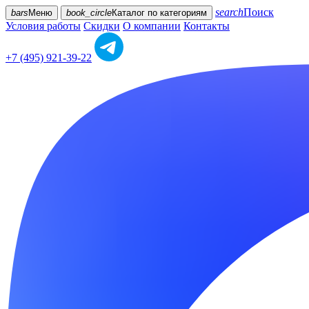
search
Поиск
bars
Меню
book_circle
Каталог
по категориям
Условия работы
Скидки
О компании
Контакты
+7 (495) 921-39-22