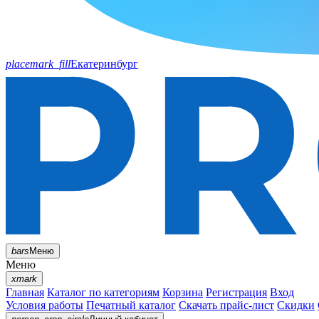
placemark_fill
Екатеринбург
bars
Меню
Меню
xmark
Главная
Каталог по категориям
Корзина
Регистрация
Вход
Условия работы
Печатный каталог
Скачать прайс-лист
Скидки