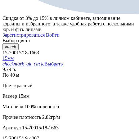
Скидка от 3% до 15%
в личном кабинете, запоминание
корзины
и
избранного
, а также удобная работа с несколькими
юр. и физ. лицами
Зарегистрироваться
Войти
Выбор цвета
xmark
15-70015/18-1663
15мм
checkmark_alt_circle
Выбрать
9.79 р.
По 40 м
Цвет
красный
Размер
15мм
Материал
100% полиэстер
Прочее
плотность 2,82гр/м
Артикул
15-70015/18-1663
15-70015/19-4007