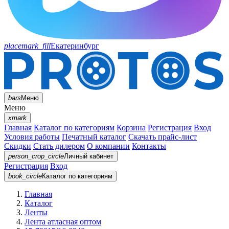
placemark_fill
Екатеринбург
bars
Меню
Меню
xmark
Главная
Каталог по категориям
Корзина
Регистрация
Вход
Условия работы
Печатный каталог
Скачать прайс-лист
Скидки
Стать дилером
О компании
Контакты
person_crop_circle
Личный кабинет
Регистрация
Вход
book_circle
Каталог
по категориям
Главная
Каталог
Ленты
Лента атласная оптом