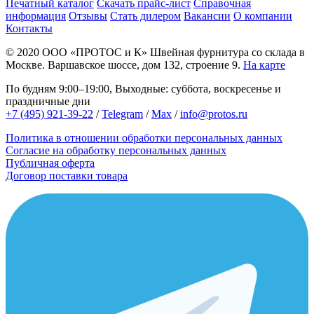
Печатный каталог
Скачать прайс-лист
Справочная
информация
Отзывы
Стать дилером
Вакансии
О компании
Контакты
© 2020
ООО «ПРОТОС и К»
Швейная фурнитура со склада в
Москве.
Варшавское шоссе, дом 132, строение 9.
На карте
По будням 9:00–19:00, Выходные: суббота, воскресенье и
праздничные дни
+7 (495) 921-39-22
/
Telegram
/
Max
/
info@protos.ru
Политика в отношении обработки персональных данных
Согласие на обработку персональных данных
Публичная оферта
Договор поставки товара