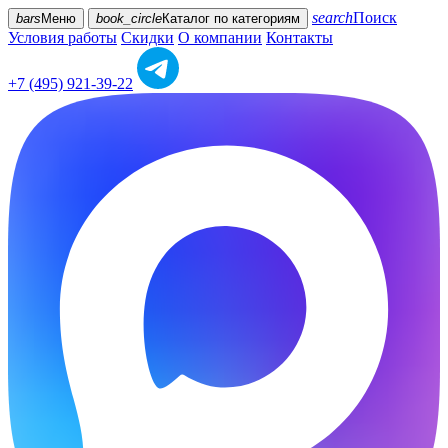
search
Поиск
bars
Меню
book_circle
Каталог
по категориям
Условия работы
Скидки
О компании
Контакты
+7 (495) 921-39-22