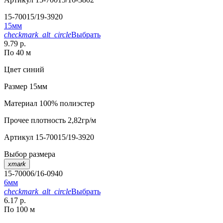
15-70015/19-3920
15мм
checkmark_alt_circle
Выбрать
9.79 р.
По 40 м
Цвет
синий
Размер
15мм
Материал
100% полиэстер
Прочее
плотность 2,82гр/м
Артикул
15-70015/19-3920
Выбор размера
xmark
15-70006/16-0940
6мм
checkmark_alt_circle
Выбрать
6.17 р.
По 100 м