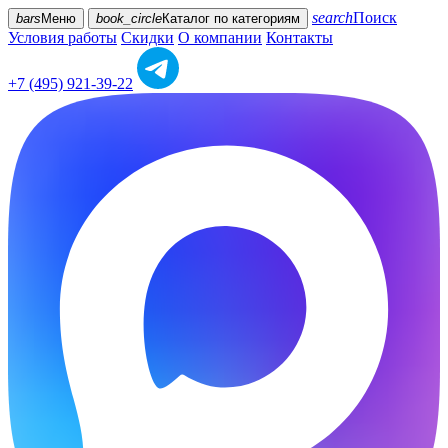
search
Поиск
bars
Меню
book_circle
Каталог
по категориям
Условия работы
Скидки
О компании
Контакты
+7 (495) 921-39-22