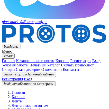
placemark_fill
Екатеринбург
bars
Меню
Меню
xmark
Главная
Каталог по категориям
Корзина
Регистрация
Вход
Условия работы
Печатный каталог
Скачать прайс-лист
Скидки
Стать дилером
О компании
Контакты
person_crop_circle
Личный кабинет
Регистрация
Вход
book_circle
Каталог
по категориям
Главная
Каталог
Ленты
Лента атласная оптом