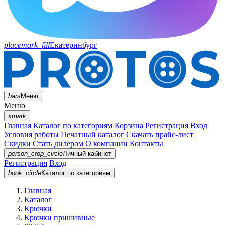
placemark_fill
Екатеринбург
bars
Меню
Меню
xmark
Главная
Каталог по категориям
Корзина
Регистрация
Вход
Условия работы
Печатный каталог
Скачать прайс-лист
Скидки
Стать дилером
О компании
Контакты
person_crop_circle
Личный кабинет
Регистрация
Вход
book_circle
Каталог
по категориям
Главная
Каталог
Крючки
Крючки пришивные