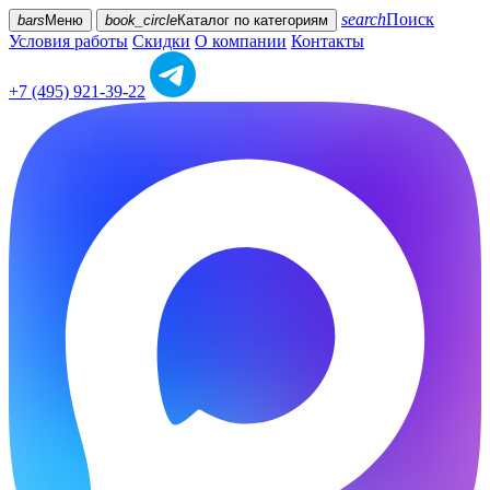
search
Поиск
bars
Меню
book_circle
Каталог
по категориям
Условия работы
Скидки
О компании
Контакты
+7 (495) 921-39-22