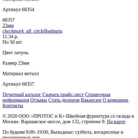
Артикул
68354
68357
23мм
checkmark_alt_circle
Выбрать
11.34 р.
По 50 шт
Цвет
латунь
Размер
23мм
Материал
металл
Артикул
68357
Печатный каталог
Скачать прайс-лист
Справочная
информация
Отзывы
Стать дилером
Вакансии
О компании
Контакты
© 2020
ООО «ПРОТОС и К»
Швейная фурнитура со склада в
Москве.
Варшавское шоссе, дом 132, строение 9.
На карте
По будням 9:00–19:00, Выходные: суббота, воскресенье и
праздничные дни