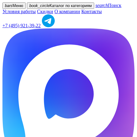
search
Поиск
bars
Меню
book_circle
Каталог
по категориям
Условия работы
Скидки
О компании
Контакты
+7 (495) 921-39-22