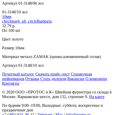
Артикул
01-3148/06 зол
01-3148/10 зол
10мм
checkmark_alt_circle
Выбрать
32.79 р.
По 100 шт
Цвет
золото
Размер
10мм
Материал
металл ZAMAK (цинко-алюминиевый сплав)
Артикул
01-3148/10 зол
Печатный каталог
Скачать прайс-лист
Справочная
информация
Отзывы
Стать дилером
Вакансии
О компании
Контакты
© 2020
ООО «ПРОТОС и К»
Швейная фурнитура со склада в
Москве.
Варшавское шоссе, дом 132, строение 9.
На карте
По будням 9:00–19:00, Выходные: суббота, воскресенье и
праздничные дни
+7 (495) 921-39-22
/
Telegram
/
Max
/
info@protos.ru