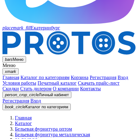
placemark_fill
Екатеринбург
bars
Меню
Меню
xmark
Главная
Каталог по категориям
Корзина
Регистрация
Вход
Условия работы
Печатный каталог
Скачать прайс-лист
Скидки
Стать дилером
О компании
Контакты
person_crop_circle
Личный кабинет
Регистрация
Вход
book_circle
Каталог
по категориям
Главная
Каталог
Бельевая фурнитура оптом
Бельевая фурнитура металлическая