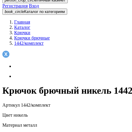
person_crop_circle
Личный кабинет
Регистрация
Вход
book_circle
Каталог
по категориям
Главная
Каталог
Крючки
Крючки брючные
1442/комплект
Крючок брючный никель 1442
Артикул
1442/комплект
Цвет
никель
Материал
металл