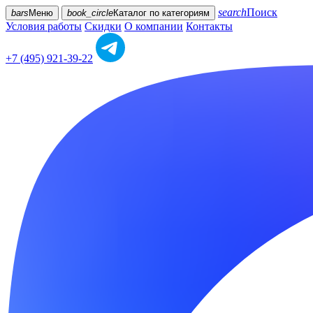
search
Поиск
bars
Меню
book_circle
Каталог
по категориям
Условия работы
Скидки
О компании
Контакты
+7 (495) 921-39-22