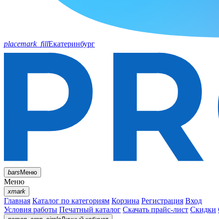
placemark_fill
Екатеринбург
bars
Меню
Меню
xmark
Главная
Каталог по категориям
Корзина
Регистрация
Вход
Условия работы
Печатный каталог
Скачать прайс-лист
Скидки