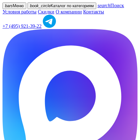
search
Поиск
bars
Меню
book_circle
Каталог
по категориям
Условия работы
Скидки
О компании
Контакты
+7 (495) 921-39-22