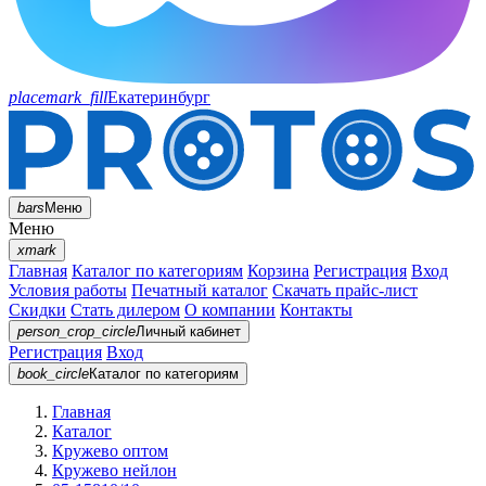
placemark_fill
Екатеринбург
bars
Меню
Меню
xmark
Главная
Каталог по категориям
Корзина
Регистрация
Вход
Условия работы
Печатный каталог
Скачать прайс-лист
Скидки
Стать дилером
О компании
Контакты
person_crop_circle
Личный кабинет
Регистрация
Вход
book_circle
Каталог
по категориям
Главная
Каталог
Кружево оптом
Кружево нейлон