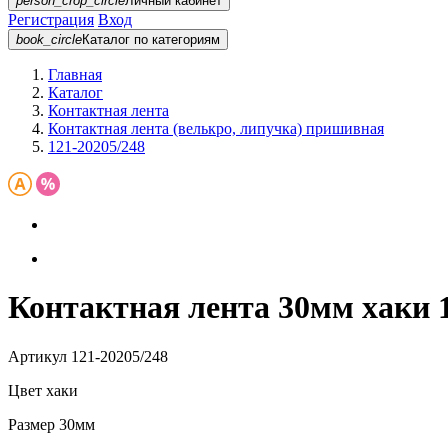
person_crop_circle
Личный кабинет
Регистрация
Вход
book_circle
Каталог
по категориям
Главная
Каталог
Контактная лента
Контактная лента (велькро, липучка) пришивная
121-20205/248
Контактная лента 30мм хаки 1
Артикул
121-20205/248
Цвет
хаки
Размер
30мм