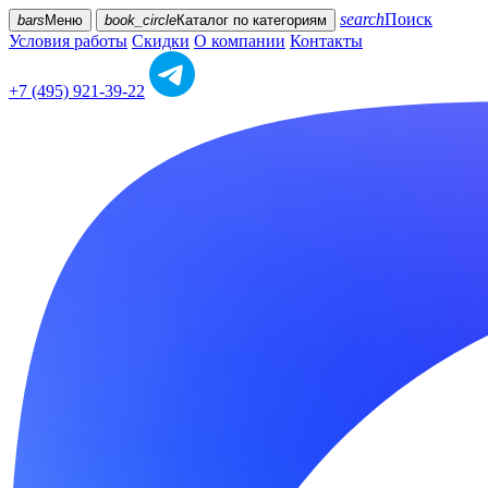
search
Поиск
bars
Меню
book_circle
Каталог
по категориям
Условия работы
Скидки
О компании
Контакты
+7 (495) 921-39-22