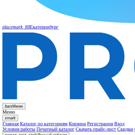
placemark_fill
Екатеринбург
bars
Меню
Меню
xmark
Главная
Каталог по категориям
Корзина
Регистрация
Вход
Условия работы
Печатный каталог
Скачать прайс-лист
Скидки