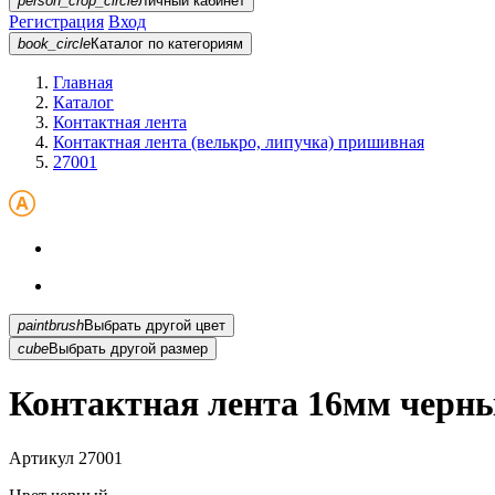
person_crop_circle
Личный кабинет
Регистрация
Вход
book_circle
Каталог
по категориям
Главная
Каталог
Контактная лента
Контактная лента (велькро, липучка) пришивная
27001
paintbrush
Выбрать другой цвет
cube
Выбрать другой размер
Контактная лента 16мм черны
Артикул
27001