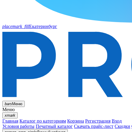
placemark_fill
Екатеринбург
bars
Меню
Меню
xmark
Главная
Каталог по категориям
Корзина
Регистрация
Вход
Условия работы
Печатный каталог
Скачать прайс-лист
Скидки