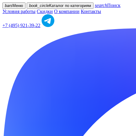
search
Поиск
bars
Меню
book_circle
Каталог
по категориям
Условия работы
Скидки
О компании
Контакты
+7 (495) 921-39-22