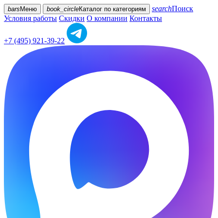
search
Поиск
bars
Меню
book_circle
Каталог
по категориям
Условия работы
Скидки
О компании
Контакты
+7 (495) 921-39-22