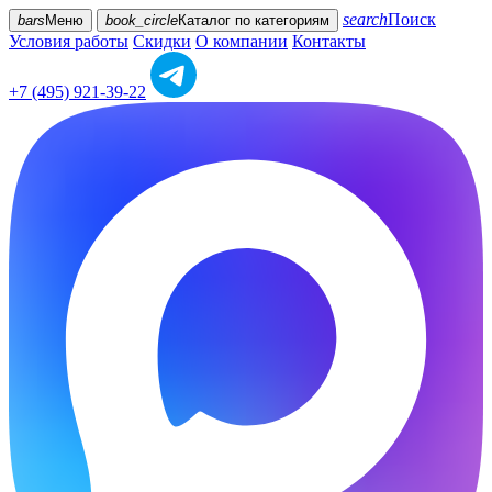
search
Поиск
bars
Меню
book_circle
Каталог
по категориям
Условия работы
Скидки
О компании
Контакты
+7 (495) 921-39-22