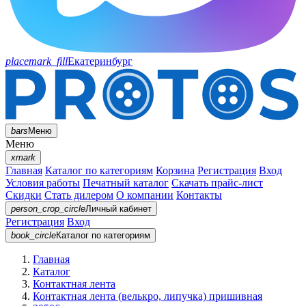
placemark_fill
Екатеринбург
bars
Меню
Меню
xmark
Главная
Каталог по категориям
Корзина
Регистрация
Вход
Условия работы
Печатный каталог
Скачать прайс-лист
Скидки
Стать дилером
О компании
Контакты
person_crop_circle
Личный кабинет
Регистрация
Вход
book_circle
Каталог
по категориям
Главная
Каталог
Контактная лента
Контактная лента (велькро, липучка) пришивная