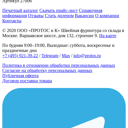
Артикул
27006
Печатный каталог
Скачать прайс-лист
Справочная
информация
Отзывы
Стать дилером
Вакансии
О компании
Контакты
© 2020
ООО «ПРОТОС и К»
Швейная фурнитура со склада в
Москве.
Варшавское шоссе, дом 132, строение 9.
На карте
По будням 9:00–19:00, Выходные: суббота, воскресенье и
праздничные дни
+7 (495) 921-39-22
/
Telegram
/
Max
/
info@protos.ru
Политика в отношении обработки персональных данных
Согласие на обработку персональных данных
Публичная оферта
Договор поставки товара